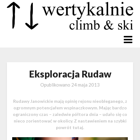
Eksploracja Rudaw
Opublikowano
24 maja 2013
Rudawy Janowickie mają opinię rejonu nieobleganego, z
ogromnym potencjałem wspinaczkowym. Mając bardzo
ograniczony czas – zaledwie półtora dnia – udało się co
nieco zorientować w okolicy. Z nastawieniem na szybki
powrót tutaj.