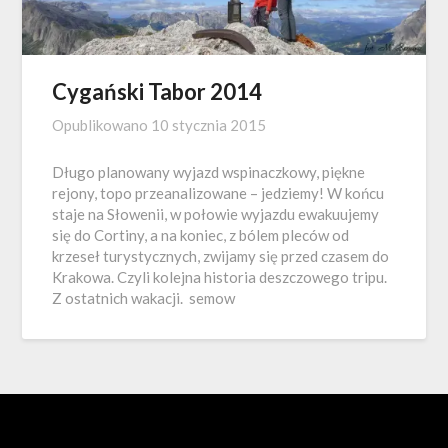
Cygański Tabor 2014
Opublikowano
10 stycznia 2015
Długo planowany wyjazd wspinaczkowy, piękne
rejony, topo przeanalizowane – jedziemy! W końcu
staje na Słowenii, w połowie wyjazdu ewakuujemy
się do Cortiny, a na koniec, z bólem pleców od
krzeseł turystycznych, zwijamy się przed czasem do
Krakowa. Czyli kolejna historia deszczowego tripu.
Z ostatnich wakacji. semow