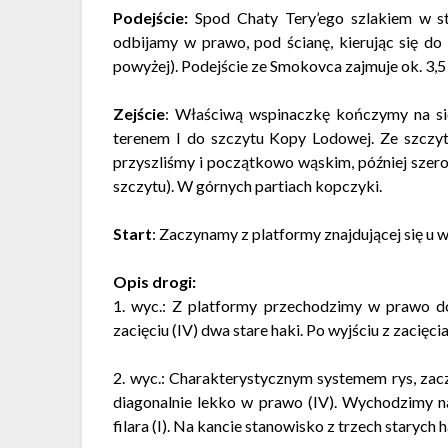
Podejście:
Spod Chaty Tery’ego szlakiem w s
odbijamy w prawo, pod ścianę, kierując się do
powyżej). Podejście ze Smokovca zajmuje ok. 3,5 
Zejście
: Właściwą wspinaczkę kończymy na s
terenem I do szczytu Kopy Lodowej. Ze szczyt
przyszliśmy i początkowo wąskim, później szer
szczytu). W górnych partiach kopczyki.
Start
: Zaczynamy z platformy znajdującej się u 
Opis drogi:
1. wyc.: Z platformy przechodzimy w prawo d
zacięciu (IV) dwa stare haki. Po wyjściu z zacię
2. wyc.: Charakterystycznym systemem rys, zac
diagonalnie lekko w prawo (IV). Wychodzimy na
filara (I). Na kancie stanowisko z trzech staryc