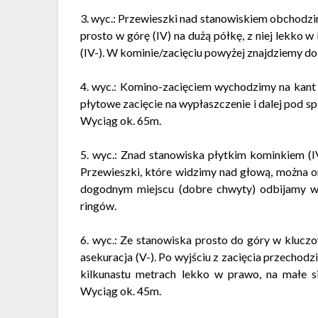
3. wyc.: Przewieszki nad stanowiskiem obchodzi
prosto w górę (IV) na dużą półkę, z niej lekko w
(IV-). W kominie/zacięciu powyżej znajdziemy do
4. wyc.: Komino-zacięciem wychodzimy na kant fi
płytowe zacięcie na wypłaszczenie i dalej pod s
Wyciąg ok. 65m.
5. wyc.: Znad stanowiska płytkim kominkiem (IV
Przewieszki, które widzimy nad głową, można o
dogodnym miejscu (dobre chwyty) odbijamy w 
ringów.
6. wyc.: Ze stanowiska prosto do góry w kluczo
asekuracja (V-). Po wyjściu z zacięcia przechodzi
kilkunastu metrach lekko w prawo, na małe s
Wyciąg ok. 45m.