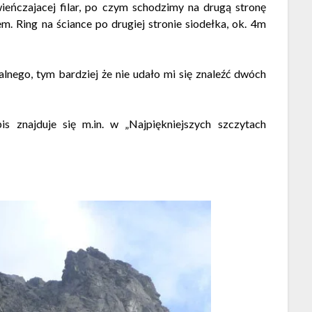
wieńczajacej filar, po czym schodzimy na drugą stronę
m. Ring na ściance po drugiej stronie siodełka, ok. 4m
alnego, tym bardziej że nie udało mi się znaleźć dwóch
pis znajduje się m.in. w „Najpiękniejszych szczytach