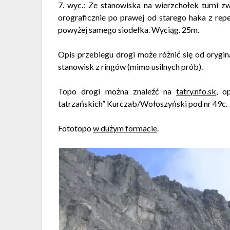
7. wyc.: Ze stanowiska na wierzchołek turni z
orograficznie po prawej od starego haka z repe
powyżej samego siodełka. Wyciąg. 25m.
Opis przebiegu drogi może różnić się od orygin
stanowisk z ringów (mimo usilnych prób).
Topo drogi można znaleźć na
tatry.nfo.sk
, o
tatrzańskich” Kurczab/Wołoszyński pod nr 49c.
Fototopo
w dużym formacie
.