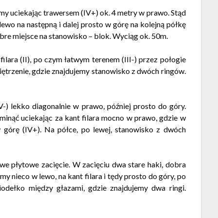
my uciekając trawersem (IV+) ok. 4 metry w prawo. Stąd
 lewo na następną i dalej prosto w górę na kolejną półkę
bre miejsce na stanowisko – blok. Wyciąg ok. 50m.
lara (II), po czym łatwym terenem (III-) przez połogie
piętrzenie, gdzie znajdujemy stanowisko z dwóch ringów.
-) lekko diagonalnie w prawo, później prosto do góry.
minąć uciekając za kant filara mocno w prawo, gdzie w
górę (IV+). Na półce, po lewej, stanowisko z dwóch
we płytowe zacięcie. W zacięciu dwa stare haki, dobra
my nieco w lewo, na kant filara i tędy prosto do góry, po
iodełko między głazami, gdzie znajdujemy dwa ringi.