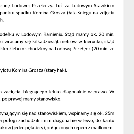
tronę Lodowej Przełęczy. Tuż za Lodowym Stawkiem
 punktu spadku Komina Grosza (łata śniegu na zdjęciu
h.
iodełku w Lodowym Ramieniu. Stąd mamy ok. 20 min.
u wracamy się kilkadziesiąt metrów w kierunku, skąd
okim żlebem schodzimy na Lodową Przełęcz (20 min. ze
wylotu Komina Grosza (stary hak).
o zacięcia, biegnącego lekko diagonalnie w prawo. W
cia, po prawej mamy stanowisko.
zynającym się nad stanowiskiem, wspinamy się ok. 25m
 połogi zachodzik i nim diagonalnie w lewo, do kantu
h haków (jeden pęknięty), połączonych repem z maillonem.