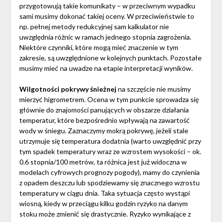
przygotowują takie komunikaty – w przeciwnym wypadku
sami musimy dokonać takiej oceny. W przeciwieństwie to
np. pełnej metody redukcyjnej sam kalkulator nie
uwzględnia różnic w ramach jednego stopnia zagrożenia.
Niektóre czynniki, które mogą mieć znaczenie w tym
zakresie, są uwzględnione w kolejnych punktach. Pozostałe
musimy mieć na uwadze na etapie interpretacji wyników.
Wilgotności pokrywy śnieżnej
na szczęście nie musimy
mierzyć higrometrem. Ocena w tym punkcie sprowadza się
głównie do znajomości panujących w obszarze działania
temperatur, które bezpośrednio wpływają na zawartość
wody w śniegu. Zaznaczymy mokrą pokrywę, jeżeli stale
utrzymuje się temperatura dodatnia (warto uwzględnić przy
tym spadek temperatury wraz ze wzrostem wysokości – ok.
0.6 stopnia/100 metrów, ta różnica jest już widoczna w
modelach cyfrowych prognozy pogody), mamy do czynienia
z opadem deszczu lub spodziewamy się znacznego wzrostu
temperatury w ciągu dnia. Taka sytuacja często wystąpi
wiosną, kiedy w przeciągu kilku godzin ryzyko na danym
stoku może zmienić się drastycznie. Ryzyko wynikające z