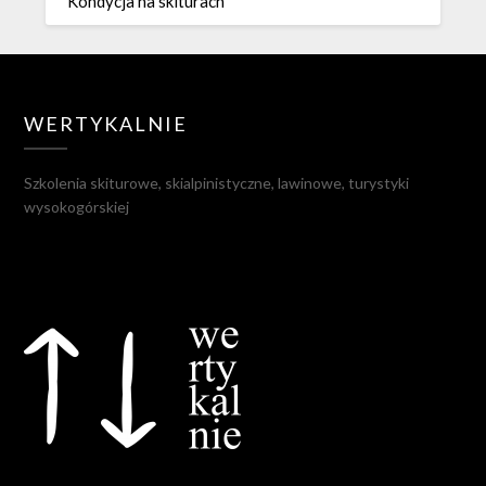
Kondycja na skiturach
WERTYKALNIE
Szkolenia skiturowe, skialpinistyczne, lawinowe, turystyki
wysokogórskiej