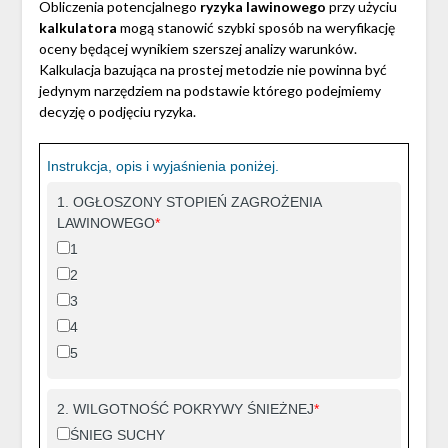
Obliczenia potencjalnego
ryzyka lawinowego
przy użyciu
kalkulatora
mogą stanowić szybki sposób na weryfikację
oceny będącej wynikiem szerszej analizy warunków.
Kalkulacja bazująca na prostej metodzie nie powinna być
jedynym narzędziem na podstawie którego podejmiemy
decyzję o podjęciu ryzyka.
Instrukcja, opis i wyjaśnienia poniżej.
1. OGŁOSZONY STOPIEŃ ZAGROŻENIA
LAWINOWEGO
*
1
2
3
4
5
2. WILGOTNOŚĆ POKRYWY ŚNIEŻNEJ
*
ŚNIEG SUCHY