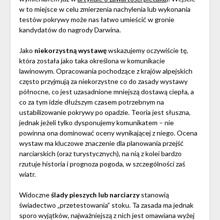
w to miejsce w celu zmierzenia nachylenia lub wykonania
testów pokrywy może nas łatwo umieścić w gronie
kandydatów do nagrody Darwina.
Jako
niekorzystną wystawę
wskazujemy oczywiście tę,
która została jako taka określona w komunikacie
lawinowym. Opracowania pochodzące z krajów alpejskich
często przyjmują za niekorzystne co do zasady wystawy
północne, co jest uzasadnione mniejszą dostawą ciepła, a
co za tym idzie dłuższym czasem potrzebnym na
ustabilizowanie pokrywy po opadzie. Teoria jest słuszna,
jednak jeżeli tylko dysponujemy komunikatem – nie
powinna ona dominować oceny wynikającej z niego. Ocena
wystaw ma kluczowe znaczenie dla planowania przejść
narciarskich (oraz turystycznych), na nią z kolei bardzo
rzutuje historia i prognoza pogoda, w szczególności zaś
wiatr.
Widoczne
ślady pieszych lub narciarzy
stanowią
świadectwo „przetestowania” stoku. Ta zasada ma jednak
sporo wyjątków, najważniejszą z nich jest omawiana wyżej