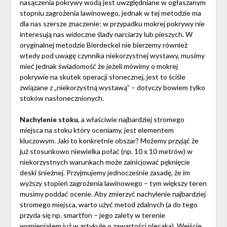
nasączenia pokrywy wodą jest uwzględniane w ogłaszanym
stopniu zagrożenia lawinowego, jednak w tej metodzie ma
dla nas szersze znaczenie: w przypadku mokrej pokrywy nie
interesują nas widoczne ślady narciarzy lub pieszych. W
oryginalnej metodzie Bierdeckel nie bierzemy również
wtedy pod uwagę czynnika niekorzystnej wystawy, musimy
mieć jednak świadomość że jeżeli mówimy o mokrej
pokrywie na skutek operacji słonecznej, jest to ściśle
związane z „niekorzystną wystawą” – dotyczy bowiem tylko
stoków nasłonecznionych.
Nachylenie stoku
, a właściwie najbardziej stromego
miejsca na stoku który oceniamy, jest elementem
kluczowym. Jaki to konkretnie obszar? Możemy przyjąć że
już stosunkowo niewielka połać (np. 10 x 10 metrów) w
niekorzystnych warunkach może zainicjować pęknięcie
deski śnieżnej. Przyjmujemy jednocześnie zasadę, że im
wyższy stopień zagrożenia lawinowego – tym większy teren
musimy poddać ocenie. Aby zmierzyć nachylenie najbardziej
stromego miejsca, warto użyć metod zdalnych (a do tego
przyda się np. smartfon – jego zalety w terenie
wymieniałem już w
artykule o zawartości plecaka
). Wejście