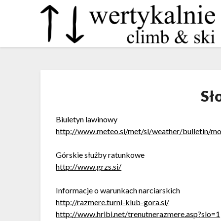
Sł
Biuletyn lawinowy
http://www.meteo.si/met/sl/weather/bulletin/mo
Górskie służby ratunkowe
http://www.grzs.si/
Informacje o warunkach narciarskich
http://razmere.turni-klub-gora.si/
http://www.hribi.net/trenutnerazmere.asp?slo=1