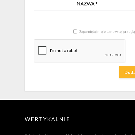
NAZWA
*
Zapamiętaj moje dane w tej przegl
WERTYKALNIE