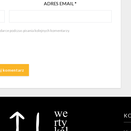
ADRES EMAIL
*
ądarce podczas pisania kolejnych komentarzy.
K