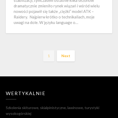
stabilizacji, tymczasem ostatnie kilka sezonów
dramatycznie zmieniło rynek wiązań i wśród wielu
nowości pojawił się także „ciężki” model ATK –
Raidery. Najpierw krótko o technikaliach, moje
uwagi na dole. W języku language o…
1
Next
WERTYKALNIE
Szkolenia skiturowe, skialpinistyczne, lawinowe, turystyki
wysokogórskiej