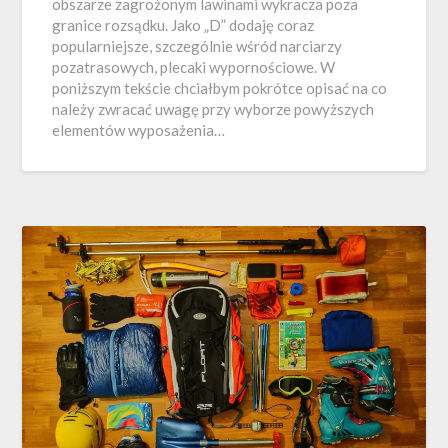
obszarze zagrożonym lawinami wykracza poza
granice rozsądku. Jako „D” dodaję coraz
popularniejsze, szczególnie wśród narciarzy
pozatrasowych, plecaki wypornościowe. W
poniższym tekście chciałbym pokrótce opisać na co
należy zwracać uwagę przy wyborze powyższych
elementów wyposażenia…