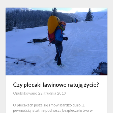
Czy plecaki lawinowe ratują życie?
Opublikowano
22 grudnia 2019
O plecakach pisze się i mówi bardzo dużo. Z
pewnością istotnie podnoszą bezpieczeństwo w