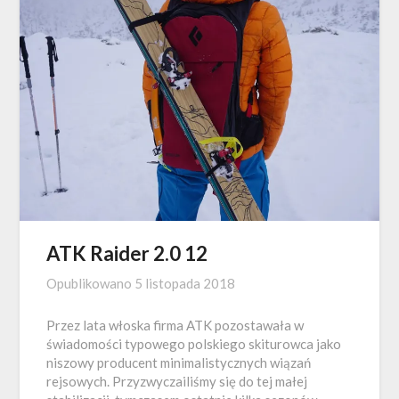
ATK Raider 2.0 12
Opublikowano
5 listopada 2018
Przez lata włoska firma ATK pozostawała w
świadomości typowego polskiego skiturowca jako
niszowy producent minimalistycznych wiązań
rejsowych. Przyzwyczailiśmy się do tej małej