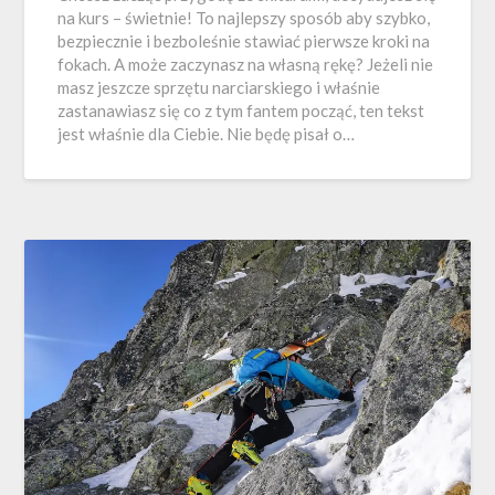
na kurs – świetnie! To najlepszy sposób aby szybko,
bezpiecznie i bezboleśnie stawiać pierwsze kroki na
fokach. A może zaczynasz na własną rękę? Jeżeli nie
masz jeszcze sprzętu narciarskiego i właśnie
zastanawiasz się co z tym fantem począć, ten tekst
jest właśnie dla Ciebie. Nie będę pisał o…