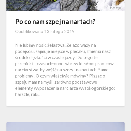
Po co nam szpej na nartach?
Opublikowano
13 lutego 2019
Nie lubimy nosić żelastwa. Żelazo waży na
podejściu, zajmuje miejsce w plecaku, zmienia nasz
środek ciężkości w czasie jazdy. Do tego te
przepinki – czasochłonne, wbrew ideałom praojców
narciarstwa, by wejść na szczyt na nartach. Same
problemy! O czym właściwie mówimy? Pisząc o
szpeju mam na myśli zarówno podstawowe
elementy wyposażenia narciarza wysokogórskiego:
harszle, raki…