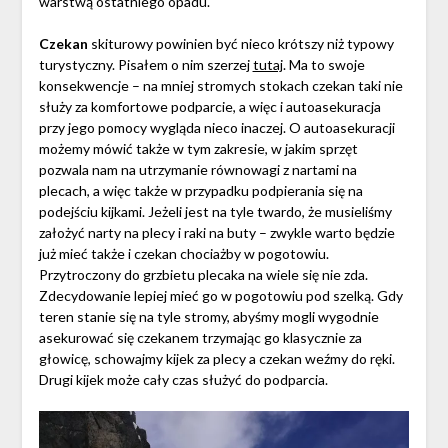
warstwą ostatniego opadu.
Czekan
skiturowy powinien być nieco krótszy niż typowy
turystyczny. Pisałem o nim szerzej
tutaj
. Ma to swoje
konsekwencje – na mniej stromych stokach czekan taki nie
służy za komfortowe podparcie, a więc i autoasekuracja
przy jego pomocy wygląda nieco inaczej. O autoasekuracji
możemy mówić także w tym zakresie, w jakim sprzęt
pozwala nam na utrzymanie równowagi z nartami na
plecach, a więc także w przypadku podpierania się na
podejściu kijkami. Jeżeli jest na tyle twardo, że musieliśmy
założyć narty na plecy i raki na buty – zwykle warto będzie
już mieć także i czekan chociażby w pogotowiu.
Przytroczony do grzbietu plecaka na wiele się nie zda.
Zdecydowanie lepiej mieć go w pogotowiu pod szelką. Gdy
teren stanie się na tyle stromy, abyśmy mogli wygodnie
asekurować się czekanem trzymając go klasycznie za
głowicę, schowajmy kijek za plecy a czekan weźmy do ręki.
Drugi kijek może cały czas służyć do podparcia.