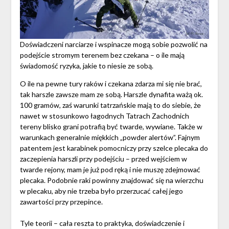
Doświadczeni narciarze i wspinacze mogą sobie pozwolić na
podejście stromym terenem bez czekana – o ile mają
świadomość ryzyka, jakie to niesie ze sobą.
O ile na pewne tury raków i czekana zdarza mi się nie brać,
tak harszle zawsze mam ze sobą. Harszle dynafita ważą ok.
100 gramów, zaś warunki tatrzańskie mają to do siebie, że
nawet w stosunkowo łagodnych Tatrach Zachodnich
tereny blisko grani potrafią być twarde, wywiane. Także w
warunkach generalnie miękkich „powder alertów”. Fajnym
patentem jest karabinek pomocniczy przy szelce plecaka do
zaczepienia harszli przy podejściu – przed wejściem w
twarde rejony, mam je już pod ręką i nie muszę zdejmować
plecaka. Podobnie raki powinny znajdować się na wierzchu
w plecaku, aby nie trzeba było przerzucać całej jego
zawartości przy przepince.
Tyle teorii – cała reszta to praktyka, doświadczenie i