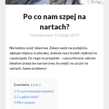
Po co nam szpej na
nartach?
Opublikowano
13 lutego 2019
Nie lubimy nosić żelastwa. Żelazo waży na podejściu,
zajmuje miejsce w plecaku, zmienia nasz środek ciężkości w
czasie jazdy. Do tego te przepinki – czasochłonne, wbrew
ideałom praojców narciarstwa, by wejść na szczyt na
nartach. Same problemy!
Contents
hide
1
O czym właściwie mówimy?
2
Co, gdzie, kiedy?
3
Mieć i używać