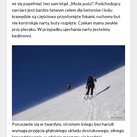
mi się popełniać ten sam błąd. „Może puści”. Podchodzący
narciarz jest bardzo łatwym celem dla betonów i lodu:
krawędzie są częściowo przysłonięte fokami, ruchomy but
nie kontroluje narty, buty rozpięte. Czekan mamy zwykle
przy plecaku. W przypadku ujechania narty jesteśmy
bezbronni.
Poruszanie się w twardym, stromym śniegu bez harszli
wymaga przyjęcia głębokiego układu dostokowego, silnego
krawędziowania, w efekcie męczymy się bardziej.