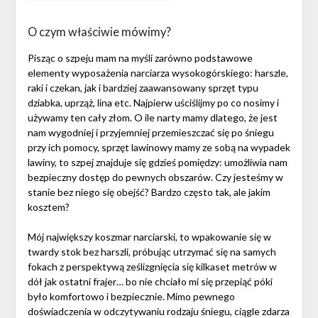
O czym właściwie mówimy?
Pisząc o szpeju mam na myśli zarówno podstawowe
elementy wyposażenia narciarza wysokogórskiego: harszle,
raki i czekan, jak i bardziej zaawansowany sprzęt typu
dziabka, uprząż, lina etc. Najpierw uściślijmy po co nosimy i
używamy ten cały złom. O ile narty mamy dlatego, że jest
nam wygodniej i przyjemniej przemieszczać się po śniegu
przy ich pomocy, sprzęt lawinowy mamy ze sobą na wypadek
lawiny, to szpej znajduje się gdzieś pomiędzy: umożliwia nam
bezpieczny dostęp do pewnych obszarów. Czy jesteśmy w
stanie bez niego się obejść? Bardzo często tak, ale jakim
kosztem?
Mój największy koszmar narciarski, to wpakowanie się w
twardy stok bez harszli, próbując utrzymać się na samych
fokach z perspektywą ześlizgnięcia się kilkaset metrów w
dół jak ostatni frajer… bo nie chciało mi się przepiąć póki
było komfortowo i bezpiecznie. Mimo pewnego
doświadczenia w odczytywaniu rodzaju śniegu, ciągle zdarza