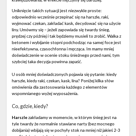
Uniknięcie takich sytuacji jest niezwykle proste:
odpowiednio wcześnie przepinać się na harszle, raki,
wyjmować czekan, zakładać kask, decydować się na użycie
liny. Umówmy się – jeżeli zapowiada się twardy śnieg,
prędzej czy później i tak będziemy musieli to zrobić. Walka z
betonem i wybijanie stopni podchodząc na samej foce jest
nieefektywna, czasochłonna i męcząca. Im mamy mniej
doświadczenie w ocenie stoku śnieżnego przed nami, tym
szybciej taka decyzja powinna zapaść.
U osób mniej doświadczonych pojawia się pytanie: kiedy
harszle, kiedy raki, czekan, kask, lina? Poniżej kilka słów
omówienia dla zastosowania każdego z elementów
wspomnianego wyżej wyposażenia.
Co, gdzie, kiedy?
Harszle
zakładamy w momencie, w którym śnieg jest na
tyle twardy że normalnie stawiane narty (bez mocnego
dobijania) wbijają się w pochyły stok na mniej niż jakieś 2-3