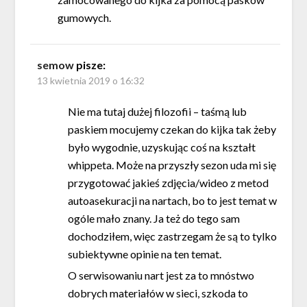
gumowych.
semow
pisze:
13 kwietnia 2019 o 16:32
Nie ma tutaj dużej filozofii – taśmą lub
paskiem mocujemy czekan do kijka tak żeby
było wygodnie, uzyskując coś na kształt
whippeta. Może na przyszły sezon uda mi się
przygotować jakieś zdjęcia/wideo z metod
autoasekuracji na nartach, bo to jest temat w
ogóle mało znany. Ja też do tego sam
dochodziłem, więc zastrzegam że są to tylko
subiektywne opinie na ten temat.
O serwisowaniu nart jest za to mnóstwo
dobrych materiałów w sieci, szkoda to