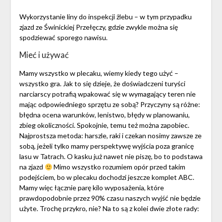
Wykorzystanie liny do inspekcji żlebu – w tym przypadku
zjazd ze Świnickiej Przełęczy, gdzie zwykle można się
spodziewać sporego nawisu.
Mieć i używać
Mamy wszystko w plecaku, wiemy kiedy tego użyć –
wszystko gra. Jak to się dzieje, że doświadczeni turyści
narciarscy potrafią wpakować się w wymagający teren nie
mając odpowiedniego sprzętu ze sobą? Przyczyny są różne:
błędna ocena warunków, lenistwo, błędy w planowaniu,
zbieg okoliczności. Spokojnie, temu też można zapobiec.
Najprostsza metoda: harszle, raki i czekan nosimy zawsze ze
sobą, jeżeli tylko mamy perspektywę wyjścia poza granicę
lasu w Tatrach. O kasku już nawet nie piszę, bo to podstawa
na zjazd
Mimo wszystko rozumiem opór przed takim
podejściem, bo w plecaku dochodzi jeszcze komplet ABC.
Mamy więc łącznie parę kilo wyposażenia, które
prawdopodobnie przez 90% czasu naszych wyjść nie będzie
użyte. Trochę przykro, nie? Na to są z kolei dwie złote rady: