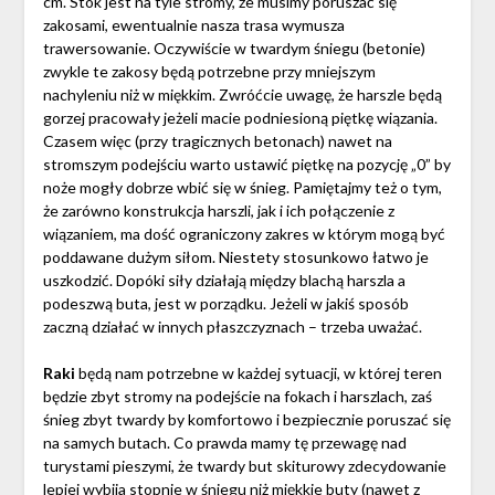
cm. Stok jest na tyle stromy, że musimy poruszać się
zakosami, ewentualnie nasza trasa wymusza
trawersowanie. Oczywiście w twardym śniegu (betonie)
zwykle te zakosy będą potrzebne przy mniejszym
nachyleniu niż w miękkim. Zwróćcie uwagę, że harszle będą
gorzej pracowały jeżeli macie podniesioną piętkę wiązania.
Czasem więc (przy tragicznych betonach) nawet na
stromszym podejściu warto ustawić piętkę na pozycję „0” by
noże mogły dobrze wbić się w śnieg. Pamiętajmy też o tym,
że zarówno konstrukcja harszli, jak i ich połączenie z
wiązaniem, ma dość ograniczony zakres w którym mogą być
poddawane dużym siłom. Niestety stosunkowo łatwo je
uszkodzić. Dopóki siły działają między blachą harszla a
podeszwą buta, jest w porządku. Jeżeli w jakiś sposób
zaczną działać w innych płaszczyznach – trzeba uważać.
Raki
będą nam potrzebne w każdej sytuacji, w której teren
będzie zbyt stromy na podejście na fokach i harszlach, zaś
śnieg zbyt twardy by komfortowo i bezpiecznie poruszać się
na samych butach. Co prawda mamy tę przewagę nad
turystami pieszymi, że twardy but skiturowy zdecydowanie
lepiej wybija stopnie w śniegu niż miękkie buty (nawet z