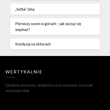
„Setka” zimą
Pierwszy sezon w górach – jak zacząć się
wspinać?
Kondycja na skiturach
WERTYKALNIE
Szkolenia skiturowe, skialpinistyczne, lawinowe, turystyki
wysokogórskiej