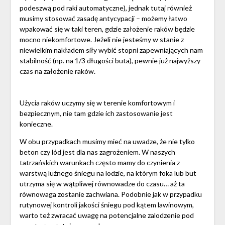
podeszwą pod raki automatyczne), jednak tutaj również
musimy stosować zasadę antycypacji – możemy łatwo
wpakować się w taki teren, gdzie założenie raków będzie
mocno niekomfortowe. Jeżeli nie jesteśmy w stanie z
niewielkim nakładem siły wybić stopni zapewniających nam
stabilność (np. na 1/3 długości buta), pewnie już najwyższy
czas na założenie raków.
Użycia raków uczymy się w terenie komfortowym i
bezpiecznym, nie tam gdzie ich zastosowanie jest
konieczne.
W obu przypadkach musimy mieć na uwadze, że nie tylko
beton czy lód jest dla nas zagrożeniem. W naszych
tatrzańskich warunkach często mamy do czynienia z
warstwą luźnego śniegu na lodzie, na którym foka lub but
utrzyma się w wątpliwej równowadze do czasu… aż ta
równowaga zostanie zachwiana. Podobnie jak w przypadku
rutynowej kontroli jakości śniegu pod kątem lawinowym,
warto też zwracać uwagę na potencjalne zalodzenie pod