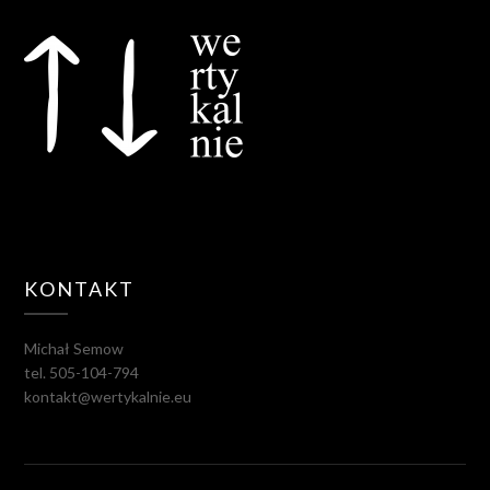
KONTAKT
Michał Semow
tel. 505-104-794
kontakt@wertykalnie.eu