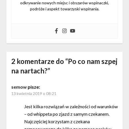
odkrywanie nowych miejsc i obszarów wspinaczki,
podróże i aspekt towarzyski wspinania.
2 komentarze do “
Po co nam szpej
na nartach?
”
semow
pisze:
13 kwietnia 2019 o 08:21
Jest kilka rozwiązań w zależności od warunków
– od whippeta po zjazd z samym czekanem.
Najczęściej korzystam z czekana
zamocowanego do kijka za pomocą pasków