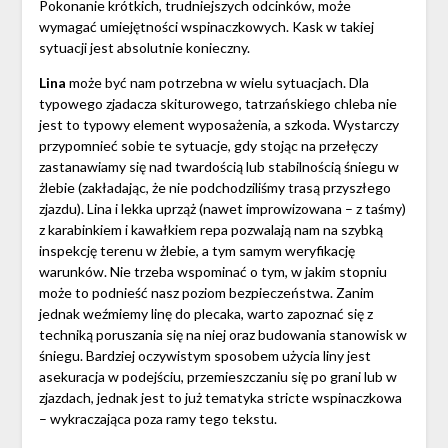
Pokonanie krótkich, trudniejszych odcinków, może
wymagać umiejętności wspinaczkowych. Kask w takiej
sytuacji jest absolutnie konieczny.
Lina
może być nam potrzebna w wielu sytuacjach. Dla
typowego zjadacza skiturowego, tatrzańskiego chleba nie
jest to typowy element wyposażenia, a szkoda. Wystarczy
przypomnieć sobie te sytuacje, gdy stojąc na przełęczy
zastanawiamy się nad twardością lub stabilnością śniegu w
żlebie (zakładając, że nie podchodziliśmy trasą przyszłego
zjazdu). Lina i lekka uprząż (nawet improwizowana – z taśmy)
z karabinkiem i kawałkiem repa pozwalają nam na szybką
inspekcję terenu w żlebie, a tym samym weryfikację
warunków. Nie trzeba wspominać o tym, w jakim stopniu
może to podnieść nasz poziom bezpieczeństwa. Zanim
jednak weźmiemy linę do plecaka, warto zapoznać się z
techniką poruszania się na niej oraz budowania stanowisk w
śniegu. Bardziej oczywistym sposobem użycia liny jest
asekuracja w podejściu, przemieszczaniu się po grani lub w
zjazdach, jednak jest to już tematyka stricte wspinaczkowa
– wykraczająca poza ramy tego tekstu.