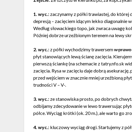
1. wyc.:
zaczynamy z półki trawiastej, do której
depresją – zacięciem idącym lekko diagonalnie w
Według słowackiego topo, jak zwraca uwagę koleg
Później dobrze urzeźbionym terenem na lewy skra
2. wyc.:
z półki wychodzimy trawersem
w prawo
płyt stanowiących lewą ścianę zacięcia. Kierujem
pierwszą ściankę (na schemacie z tatry.nfo.sk wi
zacięcia. Rysa w zacięciu daje dobrą asekurację, 
przed wejściem w znacznie mniej urzeźbioną płyt
trudności V – V-.
3. wyc.:
ze stanowiska prosto, po dobrych chwyta
odbijamy zdecydowanie w lewo trawersując płyt
półce. Wyciąg krótki (ok. 20 m.), ale warto go z
4. wyc.:
kluczowy wyciąg drogi. Startujemy z pó