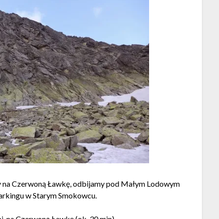
aty na Czerwoną Ławkę, odbijamy pod Małym Lodowym
z parkingu w Starym Smokowcu.
i, na Czerwoną Ławkę (ok. 30 min).