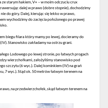
ysa ze starym hakiem, V+ – w moim odczuciu crux
 trawersując dalej w prawo (dobre stopnie), dochodzimy
ie do góry. Dalej, kierując się lekko w prawo,
renem wychodzimy do zacięcia położonego po prawej
isko.
iem biegu filara który mamy po lewej, docieramy do
 (IV). Stanowisko zakładamy na ostrzu grani.
ałego Lodowego po lewej stronie, po łatwych progach
między wierzchołkami, założyliśmy stanowisko pod
 szczytu (6 wyc.). Dalej kominkiem (IV) na grań
, 7 wyc.). Stąd ok. 50 metrów łatwym terenem na
 prawo, na przedwierzchołek, skąd łatwym terenem na