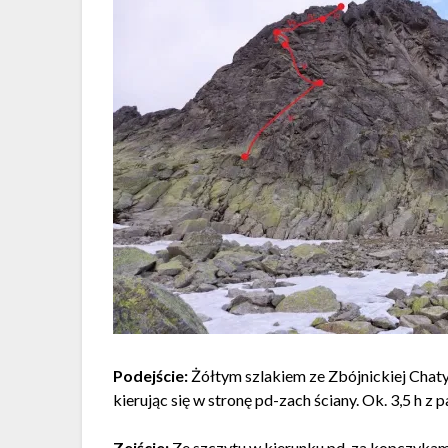
Podejście:
Żółtym szlakiem ze Zbójnickiej Ch
kierując się w stronę pd-zach ściany. Ok. 3,5 h 
Zejście:
Ze szczytu w kierunku pd, za kopczykam