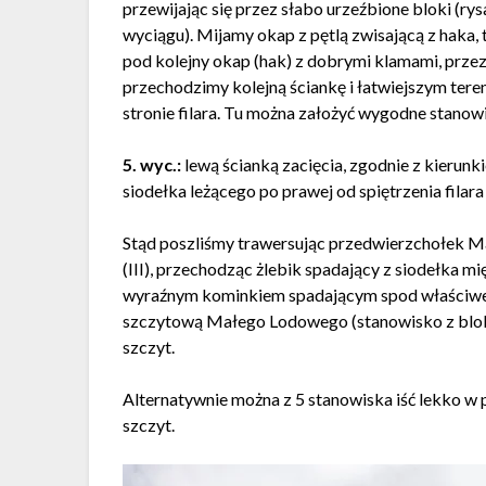
przewijając się przez słabo urzeźbione bloki (r
wyciągu). Mijamy okap z pętlą zwisającą z haka,
pod kolejny okap (hak) z dobrymi klamami, przez n
przechodzimy kolejną ściankę i łatwiejszym te
stronie filara. Tu można założyć wygodne stanow
5. wyc.:
lewą ścianką zacięcia, zgodnie z kierunk
siodełka leżącego po prawej od spiętrzenia filara
Stąd poszliśmy trawersując przedwierzchołek M
(III), przechodząc żlebik spadający z siodełka 
wyraźnym kominkiem spadającym spod właściwego
szczytową Małego Lodowego (stanowisko z bloku
szczyt.
Alternatywnie można z 5 stanowiska iść lekko w
szczyt.