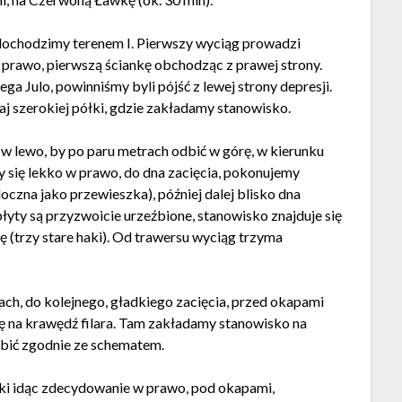
 dochodzimy terenem I. Pierwszy wyciąg prowadzi
 prawo, pierwszą ściankę obchodząc z prawej strony.
a Julo, powinniśmy byli pójść z lewej strony depresji.
j szerokiej półki, gdzie zakładamy stanowisko.
w lewo, by po paru metrach odbić w górę, w kierunku
y się lekko w prawo, do dna zacięcia, pokonujemy
doczna jako przewieszka), później dalej blisko dna
płyty są przyzwoicie urzeźbione, stanowisko znajduje się
ę (trzy stare haki). Od trawersu wyciąg trzyma
ch, do kolejnego, gładkiego zacięcia, przed okapami
ę na krawędź filara. Tam zakładamy stanowisko na
robić zgodnie ze schematem.
łki idąc zdecydowanie w prawo, pod okapami,