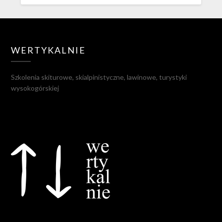
WERTYKALNIE
Szkolenia skiturowe, skialpinistyczne, lawinowe, turystyki
wysokogórskiej