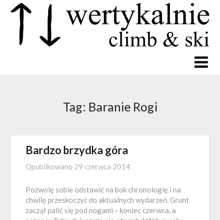
Tag:
Baranie Rogi
Bardzo brzydka góra
Opublikowano
29 czerwca 2014
Pozwolę sobie odstawić na bok chronologię i na
chwilę przeskoczyć do aktualnych wydarzeń. Grunt
zaczął palić się pod nogami – koniec czerwca, a