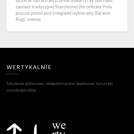
sezon w Tatrach jeszcze nie otwarty! W tym roku,
zamiast tradycyjnej Staroleśnej (Strzeleckie Pola
jeszcze ponoć pod śniegiem) wybieramy Baranie
Rogi. semow
WERTYKALNIE
Szkolenia skiturowe, skialpinistyczne, lawinowe, turystyki
wysokogórskiej