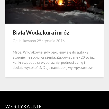
Biała Woda, kura i mróz
Opublikowano
29 stycznia 2016
Mróz. W Krakowie, gdy pakujemy się do auta -2
stopnie nie robią wrażenia. Zapowiadane -20 to już
konkret, pobudza wyobraźnię, podnosi cyfrę i
dodaje wysokości. Daje namiastkę wyrypy. semow
WERTYKALNIE