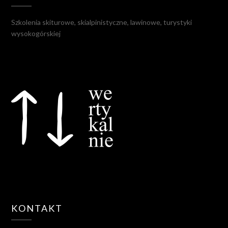
Szkolenia skiturowe, skialpinistyczne, lawinowe, turystyki
wysokogórskiej
KONTAKT