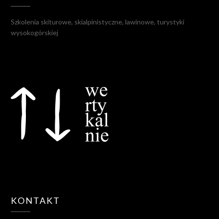
Szkolenia skiturowe, skialpinistyczne, lawinowe, turystyki
wysokogórskiej
KONTAKT