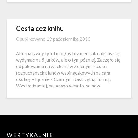
Cesta cez knihu
Opublikowano
19 października 2013
Alternatywny tytuł mógłby brzmieć: jak daliśmy się
wydymać na 5 jurków, ale o tym później. Zaczęło się
od pakowania na weekend w Zelenym Plesie i
rozbuchanych planów wspinaczkowych na całą
okolicę – łącznie z Czarnym i Jastrzębią Turnią.
Wyszło inaczej, na pewno wesoło. semow
WERTYKALNIE