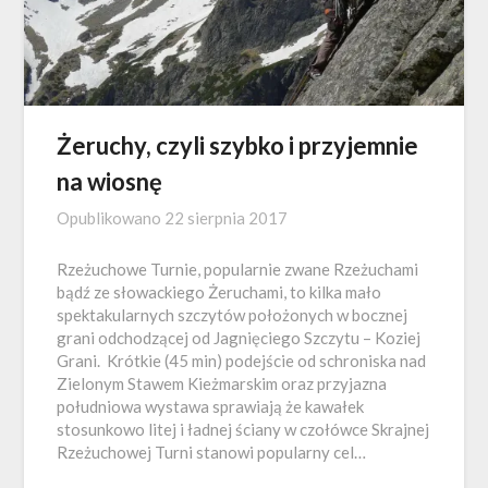
Żeruchy, czyli szybko i przyjemnie
na wiosnę
Opublikowano
22 sierpnia 2017
Rzeżuchowe Turnie, popularnie zwane Rzeżuchami
bądź ze słowackiego Żeruchami, to kilka mało
spektakularnych szczytów położonych w bocznej
grani odchodzącej od Jagnięciego Szczytu – Koziej
Grani. Krótkie (45 min) podejście od schroniska nad
Zielonym Stawem Kieżmarskim oraz przyjazna
południowa wystawa sprawiają że kawałek
stosunkowo litej i ładnej ściany w czołówce Skrajnej
Rzeżuchowej Turni stanowi popularny cel…