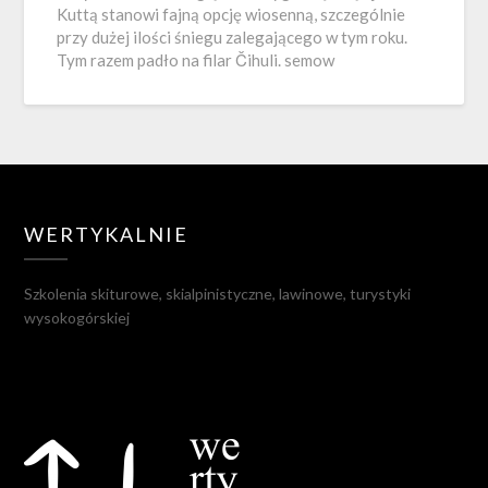
Kuttą stanowi fajną opcję wiosenną, szczególnie
przy dużej ilości śniegu zalegającego w tym roku.
Tym razem padło na filar Čihuli. semow
WERTYKALNIE
Szkolenia skiturowe, skialpinistyczne, lawinowe, turystyki
wysokogórskiej