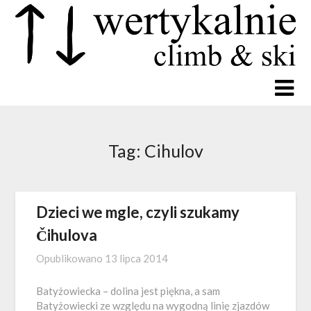
Tag:
Cihulov
Dzieci we mgle, czyli szukamy
Čihulova
Opublikowano
13 lipca 2014
Batyżowiecka – dolina jest piękna, a sam
Batyżowiecki ze względu na wygodną linię zjazdów