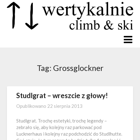
Tag:
Grossglockner
Studlgrat – wreszcie z głowy!
Opublikowano
22 sierpnia 2013
Studlgrat. Trochę estetyki, trochę legendy –
zebrało się, aby kolejny raz parkować pod
Lucknerhaus i kolejny raz podchodzić do Studlhutte.