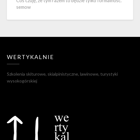
Coś czuję, że tym razem to będzie tylko formalność.
semow
WERTYKALNIE
Szkolenia skiturowe, skialpinistyczne, lawinowe, turystyki
wysokogórskiej