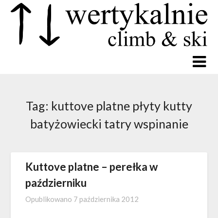
Tag:
kuttove platne płyty kutty
batyżowiecki tatry wspinanie
Kuttove platne – perełka w
październiku
Opublikowano
7 października 2012