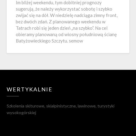
Im bliżej weekendu, tym dobitniej prognozy
sugerują, że należy wykorzystać sobotę i szybko
zwijać się na dół. W niedzielę nadciąga zimny front,
bez dwóch zdań. Z planowanego weekendu w
Tatrach robi się jeden dzień „na szybko”. Na cel
obieramy planowaną od wiosny południową ścianę
Batyżowieckiego Szczytu. semow
WERTYKALNIE
Szkolenia skiturowe, skialpinistyczne, lawinowe, turystyki
wysokogórskiej