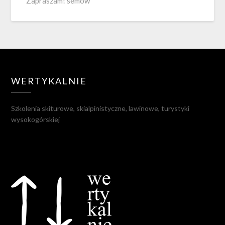
Zapraszam! semow
WERTYKALNIE
Szkolenia skiturowe, skialpinistyczne, lawinowe, turystyki
wysokogórskiej