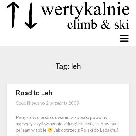
Tag:
leh
Road to Leh
Opublikowano
2 września 2009
Parę słów o podróżowaniu w sposób powolny i
męczący, czyli wrażenia z drogi do celu, stanowiącej
cel sam w sobie
Jak dotrzeć z Polski do Ladakhu?