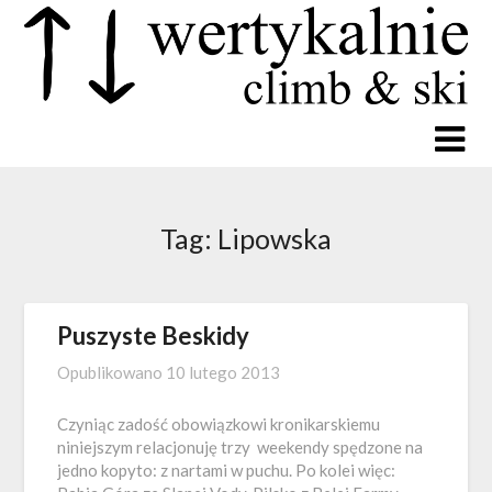
Tag:
Lipowska
Puszyste Beskidy
Opublikowano
10 lutego 2013
Czyniąc zadość obowiązkowi kronikarskiemu
niniejszym relacjonuję trzy weekendy spędzone na
jedno kopyto: z nartami w puchu. Po kolei więc: