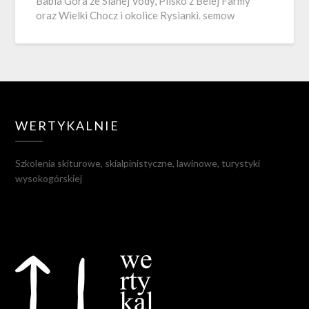
Babia Góra ze Slanej Vody, Pilsko z Belej Farmy
oraz Wielki Chocz i okolice Rysianki. semow
WERTYKALNIE
Szkolenia skiturowe, skialpinistyczne, lawinowe, turystyki
wysokogórskiej