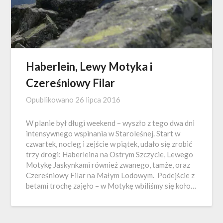
Haberlein, Lewy Motyka i
Czereśniowy Filar
Opublikowano
26 lipca 2016
W planie był długi weekend – wyszło z tego dwa dni
intensywnego wspinania w Staroleśnej. Start w
czwartek, nocleg i zejście w piątek, udało się zrobić
trzy drogi: Haberleina na Ostrym Szczycie, Lewego
Motykę Jaskynkami również zwanego, tamże, oraz
Czereśniowy Filar na Małym Lodowym. Podejście z
betami trochę zajęło – w Motykę wbiliśmy się koło…