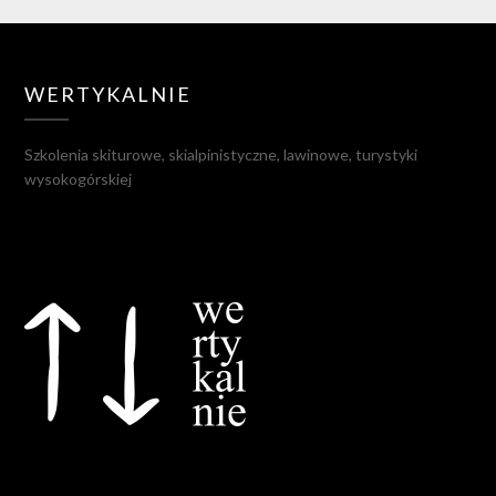
WERTYKALNIE
Szkolenia skiturowe, skialpinistyczne, lawinowe, turystyki
wysokogórskiej