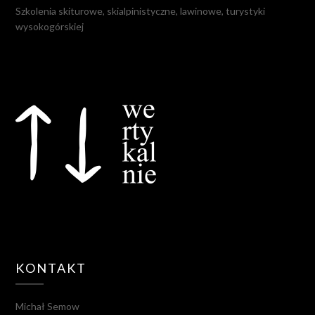
Szkolenia skiturowe, skialpinistyczne, lawinowe, turystyki
wysokogórskiej
KONTAKT
Michał Semow