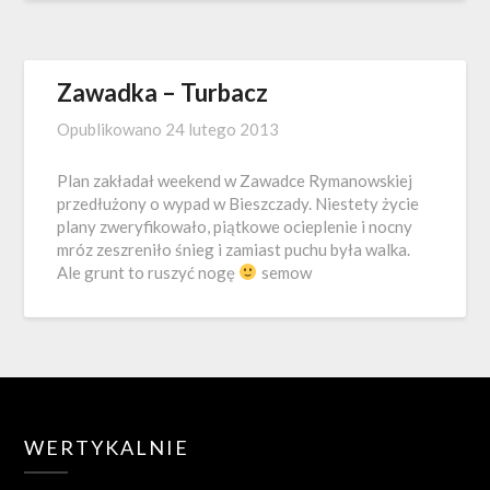
Zawadka – Turbacz
Opublikowano
24 lutego 2013
Plan zakładał weekend w Zawadce Rymanowskiej
przedłużony o wypad w Bieszczady. Niestety życie
plany zweryfikowało, piątkowe ocieplenie i nocny
mróz zeszreniło śnieg i zamiast puchu była walka.
Ale grunt to ruszyć nogę
semow
WERTYKALNIE