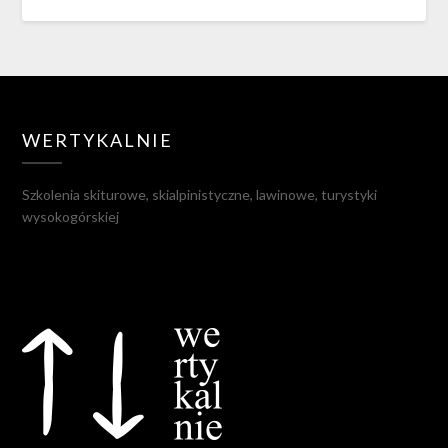
WERTYKALNIE
Szkolenia skiturowe, skialpinistyczne, lawinowe, turystyki
wysokogórskiej