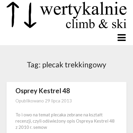
Tag:
plecak trekkingowy
Osprey Kestrel 48
Opublikowano
29 lipca 2013
To i owo na temat plecaka zebrane na kształt
recenzji, czyli odświeżony opis Ospreya Kestrel 48
z 2010 r. semow