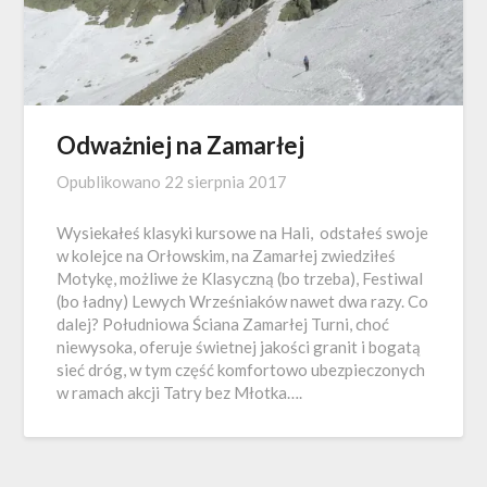
Odważniej na Zamarłej
Opublikowano
22 sierpnia 2017
Wysiekałeś klasyki kursowe na Hali, odstałeś swoje
w kolejce na Orłowskim, na Zamarłej zwiedziłeś
Motykę, możliwe że Klasyczną (bo trzeba), Festiwal
(bo ładny) Lewych Wrześniaków nawet dwa razy. Co
dalej? Południowa Ściana Zamarłej Turni, choć
niewysoka, oferuje świetnej jakości granit i bogatą
sieć dróg, w tym część komfortowo ubezpieczonych
w ramach akcji Tatry bez Młotka….