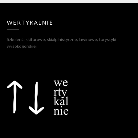
WERTYKALNIE
Szkolenia skiturowe, skialpinistyczne, lawinowe, turystyki
wysokogórskiej