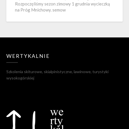
Rozpoczęliśmy sezon zimowy 1 grudnia wycieczką
na Próg Mnichowy. semow
WERTYKALNIE
Szkolenia skiturowe, skialpinistyczne, lawinowe, turystyki
wysokogórskiej