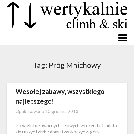
Tag:
Próg Mnichowy
Wesołej zabawy, wszystkiego
najlepszego!
Opublikowano
10 grudnia 2013
Po wielu bezowocnych, leniwych weekendach udało
się ruszyć tyłek z domu i wyskoczyć w góry.