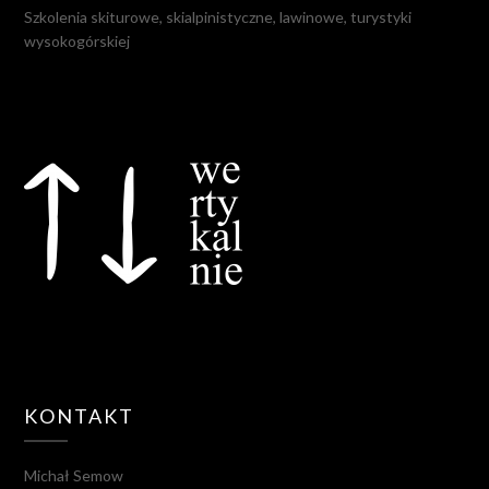
Szkolenia skiturowe, skialpinistyczne, lawinowe, turystyki
wysokogórskiej
KONTAKT
Michał Semow