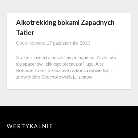
Alkotrekking bokami Zapadnych
Tatier
Opublikowano
17 października 2013
No, tym razem to poszliśmy po bandzie. Zachciało
się spacerów, lekkiego plecaczka i luzu. A te
Rohacze to też trzeba było w końcu odwiedzić. I
znów piekło Chochołowskiej… semow
WERTYKALNIE