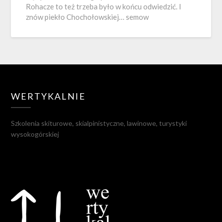
Rohacze to też trzeba było w końcu odwiedzić. I
znów piekło Chochołowskiej… semow
WERTYKALNIE
Szkolenia skiturowe, skialpinistyczne, lawinowe, turystyki
wysokogórskiej