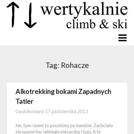
Tag:
Rohacze
Alkotrekking bokami Zapadnych
Tatier
Opublikowano
17 października 2013
No, tym razem to poszliśmy po bandzie. Zachciało
się spacerów, lekkiego plecaczka i luzu. A te