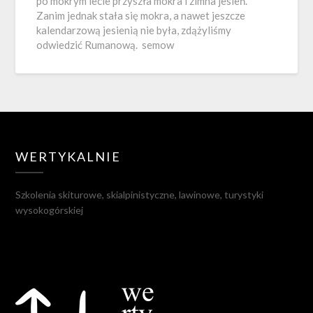
po mokrym lecie przyszła mokra i zimna jesień.
Zanim jednak stała się mokra, a nawet jeszcze
kalendarzową jesienią nie była, zdążyliśmy
odwiedzić Rumanową. semow
WERTYKALNIE
Szkolenia skiturowe, skialpinistyczne, lawinowe, turystyki
wysokogórskiej