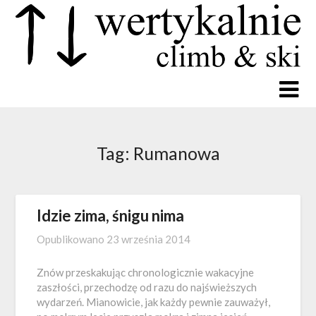
Tag:
Rumanowa
Idzie zima, śnigu nima
Opublikowano
23 września 2014
Znów przeskakując chronologicznie wakacyjne
zaszłości, przechodzę od razu do najświeższych
wydarzeń. Mianowicie, jak każdy pewnie zauważył,