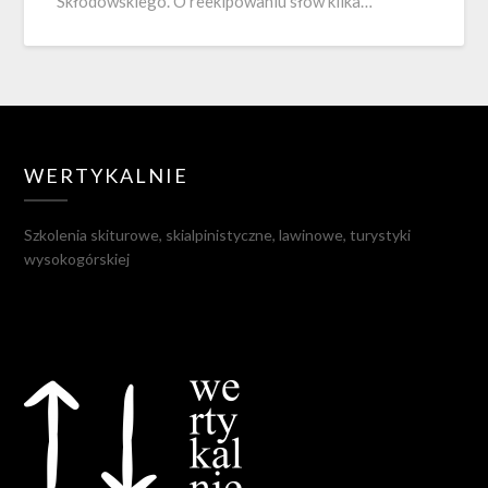
Skłodowskiego. O reekipowaniu słów kilka…
WERTYKALNIE
Szkolenia skiturowe, skialpinistyczne, lawinowe, turystyki
wysokogórskiej