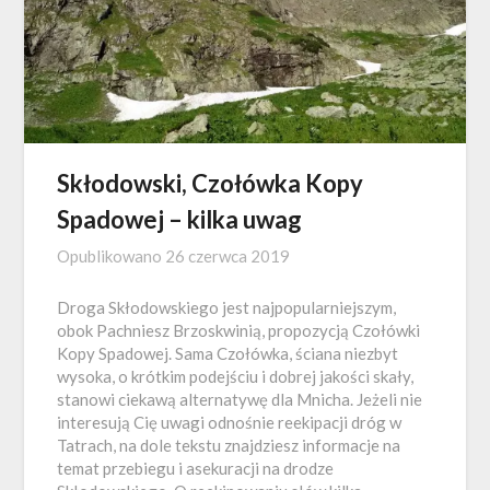
Skłodowski, Czołówka Kopy
Spadowej – kilka uwag
Opublikowano
26 czerwca 2019
Droga Skłodowskiego jest najpopularniejszym,
obok Pachniesz Brzoskwinią, propozycją Czołówki
Kopy Spadowej. Sama Czołówka, ściana niezbyt
wysoka, o krótkim podejściu i dobrej jakości skały,
stanowi ciekawą alternatywę dla Mnicha. Jeżeli nie
interesują Cię uwagi odnośnie reekipacji dróg w
Tatrach, na dole tekstu znajdziesz informacje na
temat przebiegu i asekuracji na drodze