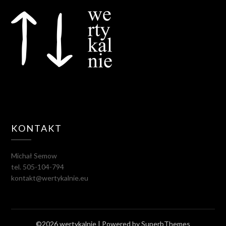
KONTAKT
Michał Semow
tel. 505-104-794
kontakt@wertykalnie.eu
©2026 wertykalnie
| Powered by
SuperbThemes