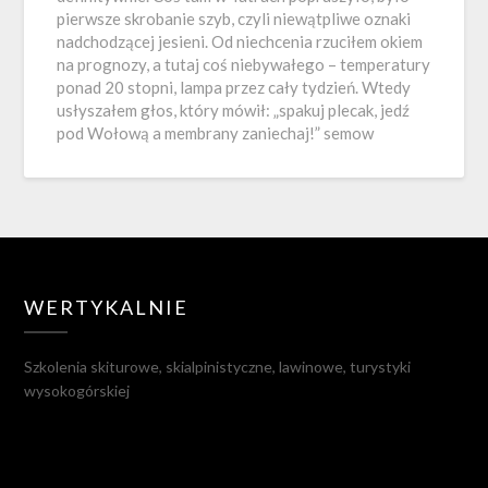
pierwsze skrobanie szyb, czyli niewątpliwe oznaki
nadchodzącej jesieni. Od niechcenia rzuciłem okiem
na prognozy, a tutaj coś niebywałego – temperatury
ponad 20 stopni, lampa przez cały tydzień. Wtedy
usłyszałem głos, który mówił: „spakuj plecak, jedź
pod Wołową a membrany zaniechaj!” semow
WERTYKALNIE
Szkolenia skiturowe, skialpinistyczne, lawinowe, turystyki
wysokogórskiej