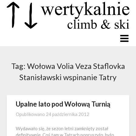
Tag:
Wołowa Volia Veza Staflovka
Stanisławski wspinanie Tatry
Upalne lato pod Wołową Turnią
Opublikowano
24 października 2012
Wydawało się, że sezon letni zamknięty został
definitywnie. Coś tam w Tatrach popruszyło, było