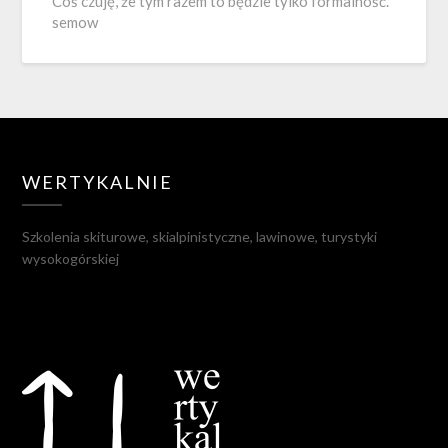
Coś czuję, że tym razem to będzie tylko formalność.
semow
WERTYKALNIE
Szkolenia skiturowe, skialpinistyczne, lawinowe, turystyki
wysokogórskiej