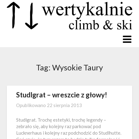
Tag:
Wysokie Taury
Studlgrat – wreszcie z głowy!
Opublikowano
22 sierpnia 2013
Studlgrat. Trochę estetyki, trochę legendy –
zebrało się, aby kolejny raz parkować pod
Lucknerhaus i kolejny raz podchodzić do Studlhutte.