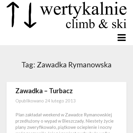
Tag:
Zawadka Rymanowska
Zawadka – Turbacz
Opublikowano
24 lutego 2013
Plan zakładał weekend w Zawadce Rymanowskiej
przedłużony o wypad w Bieszczady. Niestety życie
plany zweryfikowało, piątkowe ocieplenie i nocny