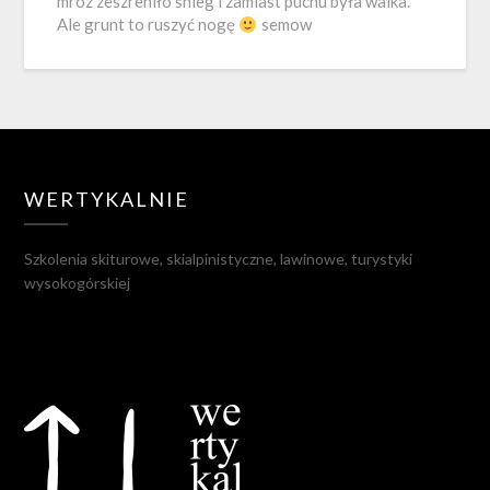
mróz zeszreniło śnieg i zamiast puchu była walka.
Ale grunt to ruszyć nogę
semow
WERTYKALNIE
Szkolenia skiturowe, skialpinistyczne, lawinowe, turystyki
wysokogórskiej