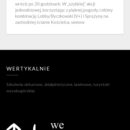
wrócić po 20 godzinach. W „szybkiej” akcji
jednodniowej, korzystając z pięknej pogody, robimy
kombinację Lobby/Byczkowski (V+) i Sprężynę na
zachodniej ścianie Kościelca. semow
WERTYKALNIE
Szkolenia skiturowe, skialpinistyczne, lawinowe, turystyki
wysokogórskiej