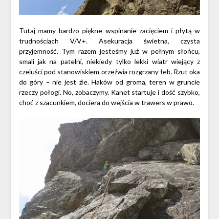
Tutaj mamy bardzo piękne wspinanie zacięciem i płytą w
trudnościach V/V+. Asekuracja świetna, czysta
przyjemność. Tym razem jesteśmy już w pełnym słońcu,
smali jak na patelni, niekiedy tylko lekki wiatr wiejący z
czeluści pod stanowiskiem orzeźwia rozgrzany łeb. Rzut oka
do góry – nie jest źle. Haków od groma, teren w gruncie
rzeczy połogi. No, zobaczymy. Kanet startuje i dość szybko,
choć z szacunkiem, dociera do wejścia w trawers w prawo.