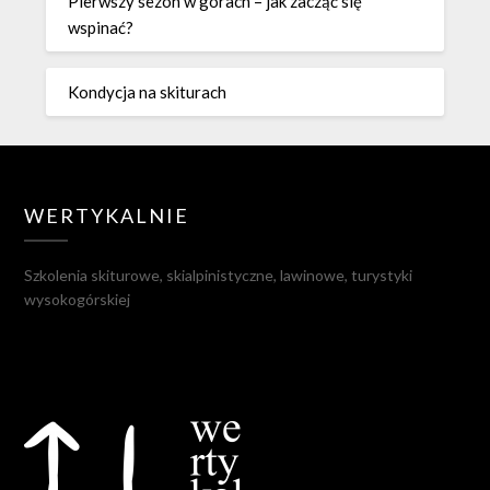
Pierwszy sezon w górach – jak zacząć się
wspinać?
Kondycja na skiturach
WERTYKALNIE
Szkolenia skiturowe, skialpinistyczne, lawinowe, turystyki
wysokogórskiej