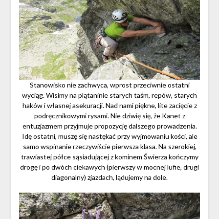
Stanowisko nie zachwyca, wprost przeciwnie ostatni
wyciąg. Wisimy na plątaninie starych taśm, repów, starych
haków i własnej asekuracji. Nad nami piękne, lite zacięcie z
podręcznikowymi rysami. Nie dziwię się, że Kanet z
entuzjazmem przyjmuje propozycję dalszego prowadzenia.
Idę ostatni, muszę się nastękać przy wyjmowaniu kości, ale
samo wspinanie rzeczywiście pierwsza klasa. Na szerokiej,
trawiastej półce sąsiadującej z kominem Świerza kończymy
drogę i po dwóch ciekawych (pierwszy w mocnej lufie, drugi
diagonalny) zjazdach, lądujemy na dole.