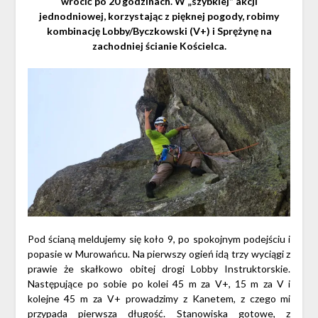
wrócić po 20 godzinach. W „szybkiej” akcji
jednodniowej, korzystając z pięknej pogody, robimy
kombinację Lobby/Byczkowski (V+) i Sprężynę na
zachodniej ścianie Kościelca.
Pod ścianą meldujemy się koło 9, po spokojnym podejściu i
popasie w Murowańcu. Na pierwszy ogień idą trzy wyciągi z
prawie że skałkowo obitej drogi Lobby Instruktorskie.
Następujące po sobie po kolei 45 m za V+, 15 m za V i
kolejne 45 m za V+ prowadzimy z Kanetem, z czego mi
przypada pierwsza długość. Stanowiska gotowe, z