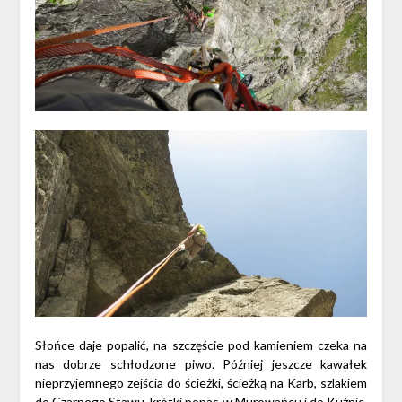
Słońce daje popalić, na szczęście pod kamieniem czeka na
nas dobrze schłodzone piwo. Później jeszcze kawałek
nieprzyjemnego zejścia do ścieżki, ścieżką na Karb, szlakiem
do Czarnego Stawu, krótki popas w Murowańcu i do Kuźnic.