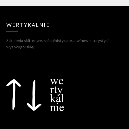
WERTYKALNIE
Szkolenia skiturowe, skialpinistyczne, lawinowe, turystyki
wysokogórskiej