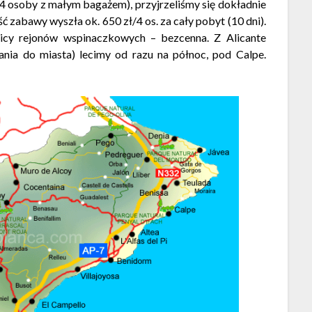
 4 osoby z małym bagażem), przyjrzeliśmy się dokładnie
ć zabawy wyszła ok. 650 zł/4 os. za cały pobyt (10 dni).
icy rejonów wspinaczkowych – bezcenna. Z Alicante
żania do miasta) lecimy od razu na północ, pod Calpe.