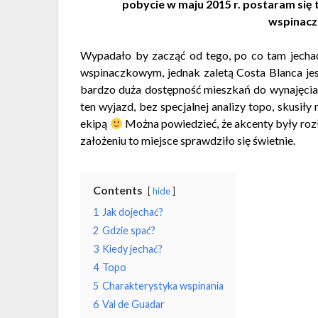
pobycie w maju 2015 r. postaram się 
wspinac
Wypadało by zacząć od tego, po co tam jecha
wspinaczkowym, jednak zaletą Costa Blanca jes
bardzo duża dostępność mieszkań do wynajęcia
ten wyjazd, bez specjalnej analizy topo, skusiły
ekipą
Można powiedzieć, że akcenty były rozł
założeniu to miejsce sprawdziło się świetnie.
Contents
hide
1
Jak dojechać?
2
Gdzie spać?
3
Kiedy jechać?
4
Topo
5
Charakterystyka wspinania
6
Val de Guadar