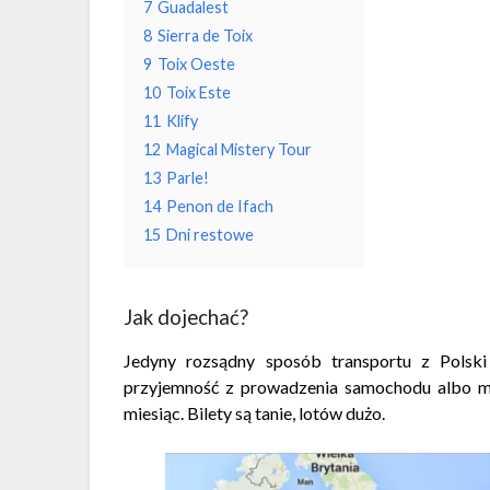
7
Guadalest
8
Sierra de Toix
9
Toix Oeste
10
Toix Este
11
Klify
12
Magical Mistery Tour
13
Parle!
14
Penon de Ifach
15
Dni restowe
Jak dojechać?
Jedyny rozsądny sposób transportu z Polsk
przyjemność z prowadzenia samochodu albo m
miesiąc. Bilety są tanie, lotów dużo.