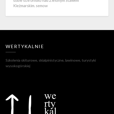
sobie schronisko nad Zielonym Stawem
Kieżmarskim. semow
WERTYKALNIE
Szkolenia skiturowe, skialpinistyczne, lawinowe, turystyki
wysokogórskiej