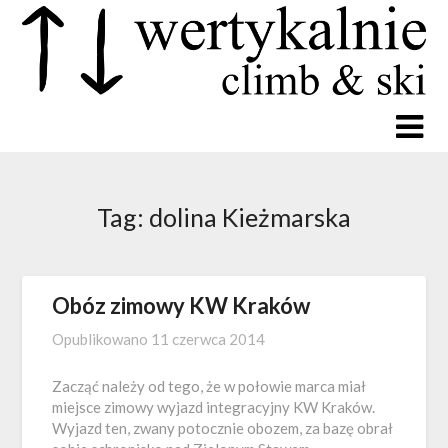
Tag:
dolina Kieżmarska
Obóz zimowy KW Kraków
Opublikowano
11 czerwca 2014
Zacząć należy od tego, że w połowie marca miał
miejsce zimowy wyjazd integracyjny KW Kraków.
Wyjazd ten, zwany potocznie obozem, za bazę obrał