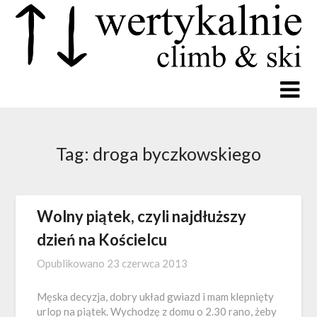
Tag:
droga byczkowskiego
Wolny piątek, czyli najdłuższy
dzień na Kościelcu
Opublikowano
23 czerwca 2013
Męska decyzja, dobry układ gwiazd i mam klepnięty
urlop na piątek. Wychodzę z domu o 2.30 rano, żeby