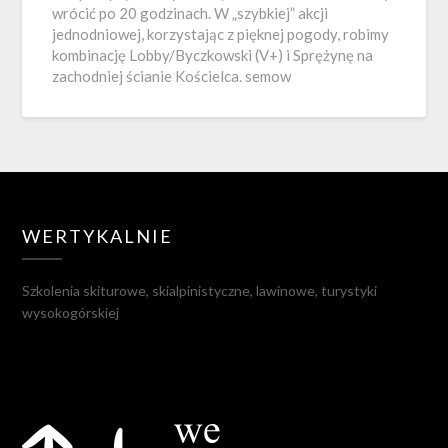
wrócić po 20 godzinach. W „szybkiej” akcji
jednodniowej, korzystając z pięknej pogody, robimy
kombinację Lobby/Byczkowski (V+) i Sprężynę na
zachodniej ścianie Kościelca. semow
WERTYKALNIE
Szkolenia skiturowe, skialpinistyczne, lawinowe, turystyki
wysokogórskiej