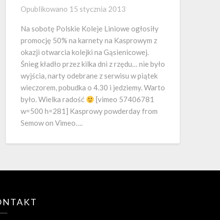
Opublikowano
15 stycznia 2013
Na sobotę Polskie Koleje Liniowe ogłosiły
promocję 50% na karnety na Kasprowym z
okazji otwarcia kolejki na Gąsienicowej.
Śnieg kładło przez kilka dni z rzędu… nie było
wyjścia, narty odebrane z serwisu w piątek
wieczorem, pobudka o 4.30 i jedziemy. Warto
było. Wielka radość
[vimeo 57406781
w=500 h=281] Kasprowy powderday from
Semow on Vimeo….
ONTAKT