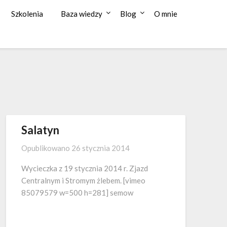
Szkolenia
Baza wiedzy
Blog
O mnie
Salatyn
Opublikowano
26 stycznia 2014
Wycieczka z 19 stycznia 2014 r. Zjazd
Centralnym i Stromym żlebem. [vimeo
85079579 w=500 h=281] semow