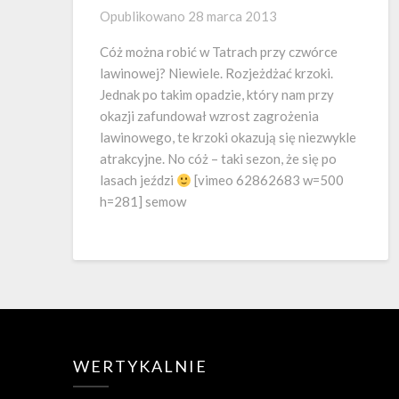
Opublikowano
28 marca 2013
Cóż można robić w Tatrach przy czwórce
lawinowej? Niewiele. Rozjeżdżać krzoki.
Jednak po takim opadzie, który nam przy
okazji zafundował wzrost zagrożenia
lawinowego, te krzoki okazują się niezwykle
atrakcyjne. No cóż – taki sezon, że się po
lasach jeździ
[vimeo 62862683 w=500
h=281] semow
WERTYKALNIE