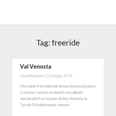
Tag:
freeride
Val Venosta
Opublikowano
15 lutego 2014
Oto małe freeride’owe know-how połączone
z relacją z wizyty w dwóch ośrodkach
narciarskich w rejonie doliny Venosty w
Tyrolu Południowym. semow