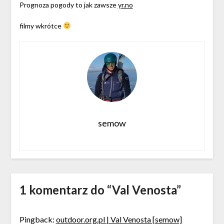
Prognoza pogody to jak zawsze
yr.no
filmy wkrótce
semow
1 komentarz do “
Val Venosta
”
Pingback:
outdoor.org.pl | Val Venosta [semow]