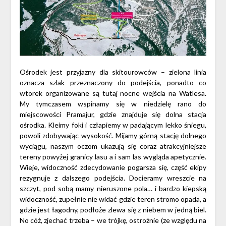
Ośrodek jest przyjazny dla skitourowców – zielona linia
oznacza szlak przeznaczony do podejścia, ponadto co
wtorek organizowane są tutaj nocne wejścia na Watlesa.
My tymczasem wspinamy się w niedzielę rano do
miejscowości Pramajur, gdzie znajduje się dolna stacja
ośrodka. Kleimy foki i człapiemy w padającym lekko śniegu,
powoli zdobywając wysokość. Mijamy górną stację dolnego
wyciągu, naszym oczom ukazują się coraz atrakcyjniejsze
tereny powyżej granicy lasu a i sam las wygląda apetycznie.
Wieje, widoczność zdecydowanie pogarsza się, część ekipy
rezygnuje z dalszego podejścia. Docieramy wreszcie na
szczyt, pod sobą mamy nieruszone pola… i bardzo kiepską
widoczność, zupełnie nie widać gdzie teren stromo opada, a
gdzie jest łagodny, podłoże zlewa się z niebem w jedną biel.
No cóż, zjechać trzeba – we trójkę, ostrożnie (ze względu na