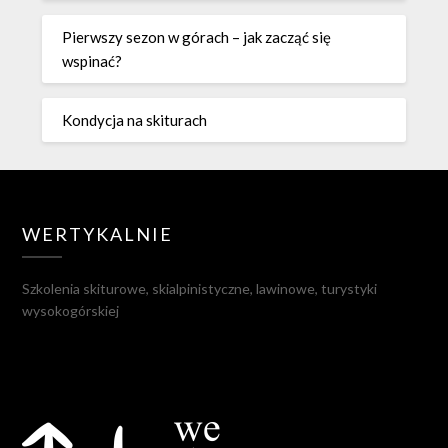
Pierwszy sezon w górach – jak zacząć się
wspinać?
Kondycja na skiturach
WERTYKALNIE
Szkolenia skiturowe, skialpinistyczne, lawinowe, turystyki
wysokogórskiej