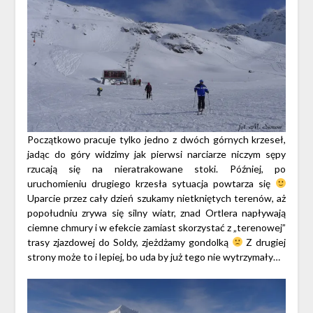
Początkowo pracuje tylko jedno z dwóch górnych krzeseł,
jadąc do góry widzimy jak pierwsi narciarze niczym sępy
rzucają się na nieratrakowane stoki. Później, po
uruchomieniu drugiego krzesła sytuacja powtarza się
Uparcie przez cały dzień szukamy nietkniętych terenów, aż
popołudniu zrywa się silny wiatr, znad Ortlera napływają
ciemne chmury i w efekcie zamiast skorzystać z „terenowej”
trasy zjazdowej do Soldy, zjeżdżamy gondolką
Z drugiej
strony może to i lepiej, bo uda by już tego nie wytrzymały…