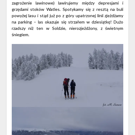
zagrożenie lawinowe) lawirujemy między depresjami i
grzędami stoków Watles. Spotykamy się z resztą na buli
powyżej lasu i stąd już po z góry upatrzonej linii zjeżdżamy
na parking – las okazuje się strzałem w dziesiątkę! Dużo
rzadszy niż ten w Soldzie, nierozjeżdżony, z świetnym
śniegiem.