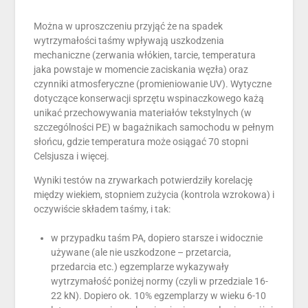
Można w uproszczeniu przyjąć że na spadek
wytrzymałości taśmy wpływają uszkodzenia
mechaniczne (zerwania włókien, tarcie, temperatura
jaka powstaje w momencie zaciskania węzła) oraz
czynniki atmosferyczne (promieniowanie UV). Wytyczne
dotyczące konserwacji sprzętu wspinaczkowego każą
unikać przechowywania materiałów tekstylnych (w
szczególności PE) w bagażnikach samochodu w pełnym
słońcu, gdzie temperatura może osiągać 70 stopni
Celsjusza i więcej.
Wyniki testów na zrywarkach potwierdziły korelację
między wiekiem, stopniem zużycia (kontrola wzrokowa) i
oczywiście składem taśmy, i tak:
w przypadku taśm PA, dopiero starsze i widocznie
używane (ale nie uszkodzone – przetarcia,
przedarcia etc.) egzemplarze wykazywały
wytrzymałość poniżej normy (czyli w przedziale 16-
22 kN). Dopiero ok. 10% egzemplarzy w wieku 6-10