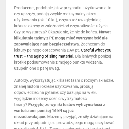
Producenci, podobnie jak w przypadku użytkowania lin
czy uprzęży, podają zwykle maksymalny okres
użytkowania (ok. 10 lat), często też uwzględniają
krótsze okresy w zależności od częstotliwości użycia.
Czy to wystarcza? Okazuje się, że nie do końca.
Nawet
kilkuletnie taśmy z PE mogą mieć wytrzymałość nie
zapewniającą nam bezpieczeństwa
. Zachęcam do
lektury pełnego opracowania DAV pt.
Careful what you
trust – the aging of sling material
. Dla leniwych poniżej
krótkie podsumowanie z mojego punktu widzenia,
uzupełnione o parę uwag.
Autorzy, wykorzystując kilkaset taśm o różnym składzie,
znanej historii i okresie użytkowania, próbują
odpowiedzieć na pytanie: czy bazując na wieku i
wyglądzie możemy ocenić wytrzymałość
taśmy?
Przyjęto, że wyniki testów wytrzymałości z
wartościami poniżej 16 kN są już
niezadowalające.
Możemy przyjąć, że siły działające na
układ przy odpadnięciu prowadzącego mogą oscylować
w okolicach 4-8 kN. Taśma z najprostszą kluczką traci