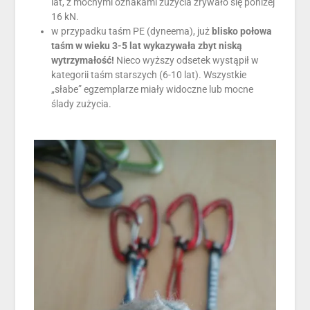
lat, z mocnymi oznakami zużycia zrywało się poniżej
16 kN.
w przypadku taśm PE (dyneema), już
blisko połowa
taśm w wieku 3-5 lat wykazywała zbyt niską
wytrzymałość!
Nieco wyższy odsetek wystąpił w
kategorii taśm starszych (6-10 lat). Wszystkie
„słabe” egzemplarze miały widoczne lub mocne
ślady zużycia.