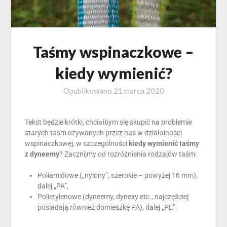
Taśmy wspinaczkowe –
kiedy wymienić?
Opublikowano
21 marca 2020
Tekst będzie krótki, chciałbym się skupić na problemie
starych taśm używanych przez nas w działalności
wspinaczkowej, w szczególności
kiedy wymienić taśmy
z dyneemy
? Zacznijmy od rozróżnienia rodzajów taśm:
Poliamidowe („nylony”, szerokie – powyżej 16 mm),
dalej „PA”,
Polietylenowe (dyneemy, dynexy etc., najczęściej
posiadają również domieszkę PA), dalej „PE”.