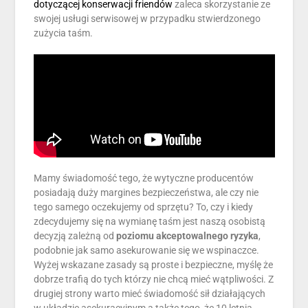
dotyczącej konserwacji friendów
zaleca skorzystanie ze
swojej usługi serwisowej w przypadku stwierdzonego
zużycia taśm.
Mamy świadomość tego, że wytyczne producentów
posiadają duży margines bezpieczeństwa, ale czy nie
tego samego oczekujemy od sprzętu? To, czy i kiedy
zdecydujemy się na wymianę taśm jest naszą osobistą
decyzją zależną od
poziomu akceptowalnego ryzyka
,
podobnie jak samo asekurowanie się we wspinaczce.
Wyżej wskazane zasady są proste i bezpieczne, myślę że
dobrze trafią do tych którzy nie chcą mieć wątpliwości. Z
drugiej strony warto mieć świadomość sił działających
w układzie asekuracyjnym a także tego, że 10 letnia