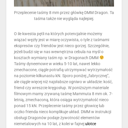
Przeplecenie taśmy 8 mm przez główkę DMM Dragon. Ta
taśma także nie wygląda najlepiej.
O ile kwestia pętli na których potencjalnie możemy
wiązać węzły jest w miarę oczywista, o tyle z taśmami
ekspresów czy friendów jest nieco gorzej. Szczególnie,
jeżeli budzi się w nas wewnętrzna cebula na myśl o
kosztach wymiany taśm np. w Dragonach DMM
Taśmy dyneemowe w wieku 5-10 lat, nawet lekko
zmechacone, ciągle potrafią utrzymywać wytrzymałość
na poziomie kilkunastu kN. Sporo poniżej „fabrycznej”,
ale ciągle więcej niż najsłabsze ogniwo w układzie: kość,
friend czy wreszcie kręgosłup. W poniższym materiale
filmowym mamy zrywaną taśmę Mammuta 8 mm ok. 7-
letnią, zmechaconą, która osiąga wytrzymałość nieco
ponad 15 kN. Przeplecenie taśmy przez głowicę lub
oczko frienda nieco komplikuje układ. DMM w instrukcji
obsługi Dragonów podaje żywotność elementów
niemetalowych na 10 lat, z kolei w fajnej
ulotce