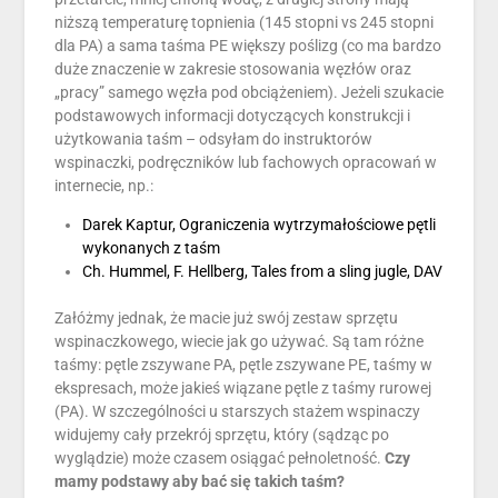
niższą temperaturę topnienia (145 stopni vs 245 stopni
dla PA) a sama taśma PE większy poślizg (co ma bardzo
duże znaczenie w zakresie stosowania węzłów oraz
„pracy” samego węzła pod obciążeniem). Jeżeli szukacie
podstawowych informacji dotyczących konstrukcji i
użytkowania taśm – odsyłam do instruktorów
wspinaczki, podręczników lub fachowych opracowań w
internecie, np.:
Darek Kaptur, Ograniczenia wytrzymałościowe pętli
wykonanych z taśm
Ch. Hummel, F. Hellberg, Tales from a sling jugle, DAV
Załóżmy jednak, że macie już swój zestaw sprzętu
wspinaczkowego, wiecie jak go używać. Są tam różne
taśmy: pętle zszywane PA, pętle zszywane PE, taśmy w
ekspresach, może jakieś wiązane pętle z taśmy rurowej
(PA). W szczególności u starszych stażem wspinaczy
widujemy cały przekrój sprzętu, który (sądząc po
wyglądzie) może czasem osiągać pełnoletność.
Czy
mamy podstawy aby bać się takich taśm?