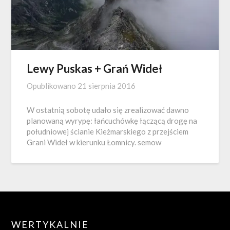
Lewy Puskas + Grań Wideł
Opublikowano
21 sierpnia 2016
W ostatnią sobotę udało się zrealizować dawno
planowaną wyrypę: łańcuchówkę łączącą drogę na
południowej ścianie Kieżmarskiego z przejściem
Grani Wideł w kierunku Łomnicy. semow
WERTYKALNIE