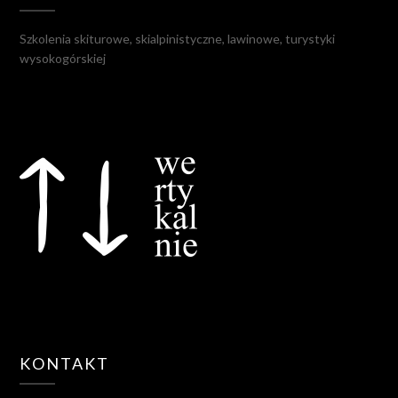
Szkolenia skiturowe, skialpinistyczne, lawinowe, turystyki
wysokogórskiej
KONTAKT