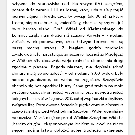
sztywno do stanowiska nad kluczowym (IV) zacięciem,
potem dużo terenu I-III na lotnej, który udało się przejść
jednym ciągiem i krótki, czwarty wyciąg (ok. 80 m) na który
trochę niepotrzebnie się zmieniliśmy, choć ze sprzętem już
było bardzo słabo. Grań Wideł od Kieżmarskiego do
Łomnicy zajęła nam dłużej niż szacuje Paryski – 7 godzin.
Zejścia w eksponowanym, choć łatwym terenie, nie są
naszą mocną stroną. Z biegiem godzin trudności
zwielokrotniało narastające zmęczenie, lecz już za Przełęczą
w Widłach siły dodawała wizja realności ukończenia drogi
zgodnie z planem. Pogoda niestety nie dopisała (choć
chmury mają swoje zalety) – od godziny 9:00 widoki były
mocno ograniczone, co widać na zdjęciach. Szczęśliwie
obeszło się bez opadów i burzy. Sama grań zrobiła na mnie
wrażenie czasochłonnością wspinania oraz powietrznością
kolejnych szczytów i zębów. 90% całej wspinaczki odbyliśmy
związani liną. Poza dwoma formalnie piątkowymi miejscami (z
czego ściankę przed Wschodnim Szczytem Wideł oceniliśmy
na uczciwe V, zaś miejsce przed Wielkim Szczytem Wideł z
„bardzo długim i eksponowanym krokiem w lewo” na nieco
więcej) można łatwo dołożyć sobie trudności wybierając