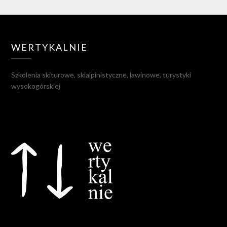
WERTYKALNIE
Szkolenia skiturowe, skialpinistyczne, lawinowe, turystyki
wysokogórskiej