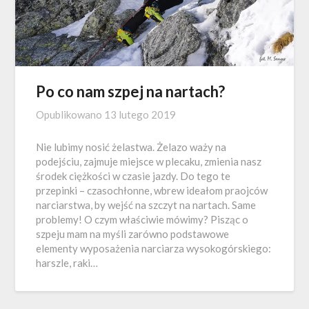
Po co nam szpej na nartach?
Opublikowano
13 lutego 2019
Nie lubimy nosić żelastwa. Żelazo waży na
podejściu, zajmuje miejsce w plecaku, zmienia nasz
środek ciężkości w czasie jazdy. Do tego te
przepinki – czasochłonne, wbrew ideałom praojców
narciarstwa, by wejść na szczyt na nartach. Same
problemy! O czym właściwie mówimy? Pisząc o
szpeju mam na myśli zarówno podstawowe
elementy wyposażenia narciarza wysokogórskiego:
harszle, raki…