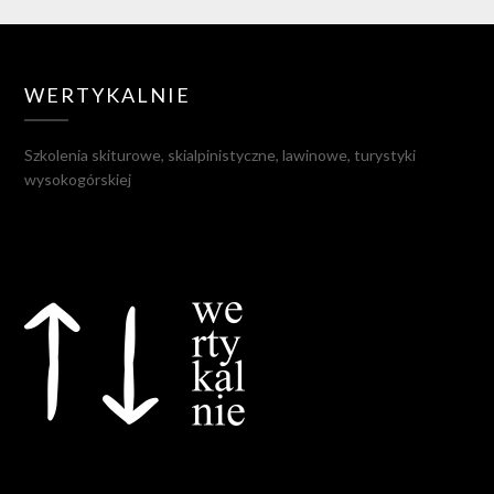
WERTYKALNIE
Szkolenia skiturowe, skialpinistyczne, lawinowe, turystyki
wysokogórskiej