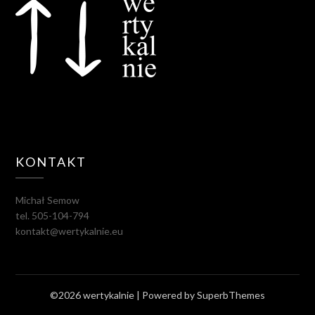
KONTAKT
Michał Semow
tel. 505-104-794
kontakt@wertykalnie.eu
©2026 wertykalnie
| Powered by
SuperbThemes