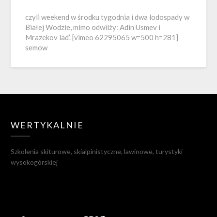
czyli weekend w środku tygodnia i dwa lodospady w
Białej Wodzie, mimo odwilży: Adin Usmev i
Mrazekov lad’. [vimeo 62295065 w=500 h=281]
semow
WERTYKALNIE
Szkolenia skiturowe, skialpinistyczne, lawinowe, turystyki
wysokogórskiej