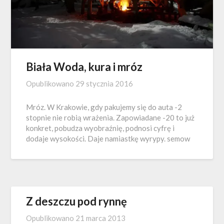
Biała Woda, kura i mróz
Opublikowano
29 stycznia 2016
Mróz. W Krakowie, gdy pakujemy się do auta -2
stopnie nie robią wrażenia. Zapowiadane -20 to już
konkret, pobudza wyobraźnię, podnosi cyfrę i
dodaje wysokości. Daje namiastkę wyrypy. semow
Z deszczu pod rynnę
Opublikowano
21 marca 2013