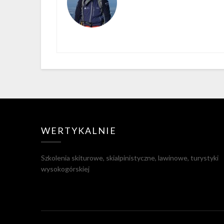
WERTYKALNIE
Szkolenia skiturowe, skialpinistyczne, lawinowe, turystyki
wysokogórskiej