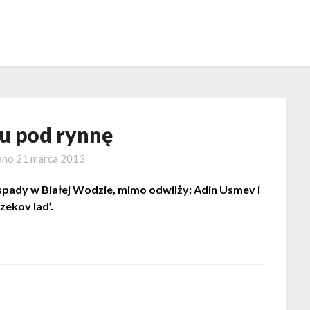
zu pod rynnę
ano
21 marca 2013
spady w Białej Wodzie, mimo odwilży: Adin Usmev i
zekov lad’.