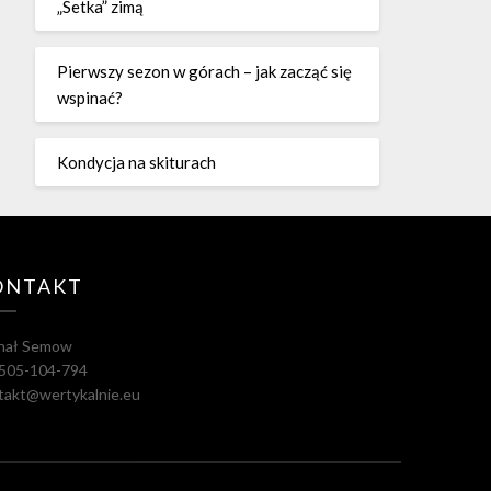
„Setka” zimą
Pierwszy sezon w górach – jak zacząć się
wspinać?
Kondycja na skiturach
ONTAKT
hał Semow
. 505-104-794
takt@wertykalnie.eu