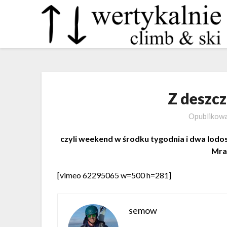
Z deszc
Opublikow
czyli weekend w środku tygodnia i dwa lodo
Mra
[vimeo 62295065 w=500 h=281]
semow