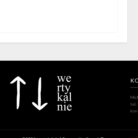
K
Mic
tel
kon