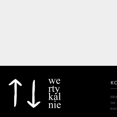
K
Mic
tel
kon