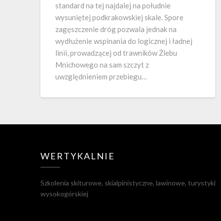
standard na tej najdalej na południe
wysuniętej podkrakowskiej skale. Spore
zagęszczenie dróg pozwala jednak na
wydłużenie wspinania do logicznej i ładnej
linii, prowadzącej od trawników Żlebu
Mnichowego na sam szczyt z
uwzględnieniem przebiegu…
WERTYKALNIE
Szkolenia skiturowe, skialpinistyczne, lawinowe, turystyki
wysokogórskiej