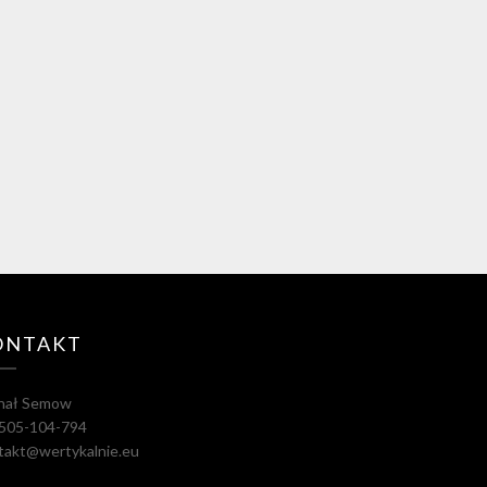
ONTAKT
hał Semow
. 505-104-794
takt@wertykalnie.eu