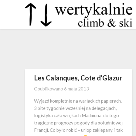
Les Calanques, Cote d’Glazur
Opublikowano
6 maja 2013
Wyjazd kompletnie na wariackich papierach.
3 bite tygodnie wcześniej na delegacjach,
logistyka cała w rękach Madmuna, do tego
tragiczne prognozy pogody dla południowej
Francji. Co było robić – urlop zaklepany, i tak