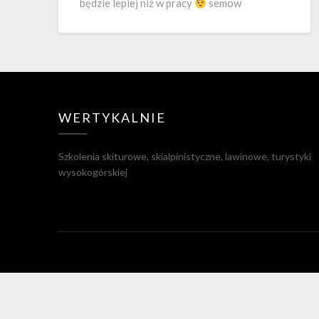
będzie lepiej niż w pracy
semow
WERTYKALNIE
Szkolenia skiturowe, skialpinistyczne, lawinowe, turystyki
wysokogórskiej