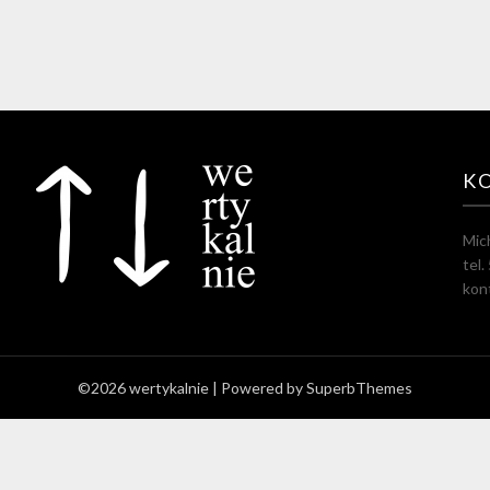
K
Mic
tel
kon
©2026 wertykalnie
| Powered by
SuperbThemes