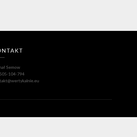
ONTAKT
hał Semow
. 505-104-794
takt@wertykalnie.eu