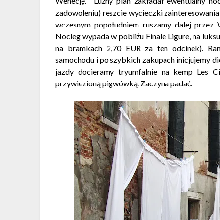
Wenecję. Luźny plan zakładał ewentualny no
zadowoleniu) reszcie wycieczki zainteresowania
wczesnym popołudniem ruszamy dalej przez W
Nocleg wypada w pobliżu Finale Ligure, na luk
na bramkach 2,70 EUR za ten odcinek). Ran
samochodu i po szybkich zakupach inicjujemy diet
jazdy docieramy tryumfalnie na kemp Les Ci
przywiezioną pigwówką. Zaczyna padać.