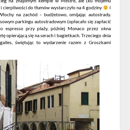
cleg na znajomym kempie w Mestre, ale (ku mojemu
 i cierpliwości do tłumów wystarczyło na 4 godziny
I
łochy na zachód – budżetowo, omijając autostrady.
susowym parkingu autostradowym (opłacało się zapłacić
o espresso przy plaży, później Monaco przez okna
ę opierającą się na serach i bagietkach. Trzeciego dnia
galles, świętując to wydarzenie razem z Groszkami