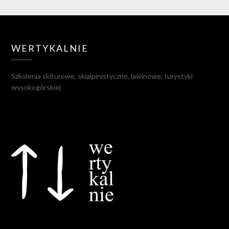
WERTYKALNIE
Szkolenia skiturowe, skialpinistyczne, lawinowe, turystyki
wysokogórskiej