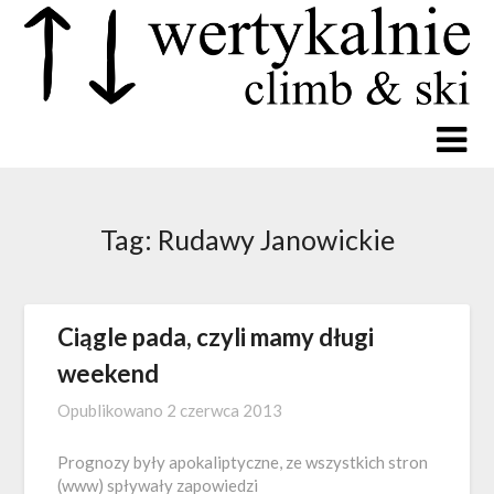
Tag:
Rudawy Janowickie
Ciągle pada, czyli mamy długi
weekend
Opublikowano
2 czerwca 2013
Prognozy były apokaliptyczne, ze wszystkich stron
(www) spływały zapowiedzi