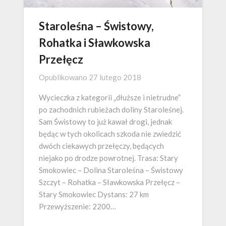
Staroleśna – Świstowy,
Rohatka i Sławkowska
Przełęcz
Opublikowano
27 lutego 2018
Wycieczka z kategorii „dłuższe i nietrudne”
po zachodnich rubieżach doliny Staroleśnej.
Sam Świstowy to już kawał drogi, jednak
będąc w tych okolicach szkoda nie zwiedzić
dwóch ciekawych przełęczy, będących
niejako po drodze powrotnej. Trasa: Stary
Smokowiec – Dolina Staroleśna – Świstowy
Szczyt – Rohatka – Sławkowska Przełęcz –
Stary Smokowiec Dystans: 27 km
Przewyższenie: 2200…